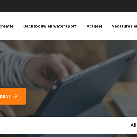
creatie
Jachtbouw en watersport
Actueel
Vacatures e
DEN)
Al