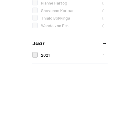
Rianne Hartog
0
Shavonne Korlaar
0
Thiald Bokkinga
0
Wanda van Eck
0
Jaar
2021
1