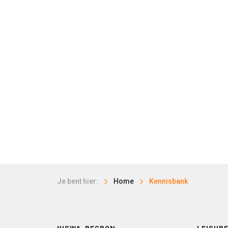
Je bent hier:
Home
Kennisbank
HISWA-RECRON
LEISURE