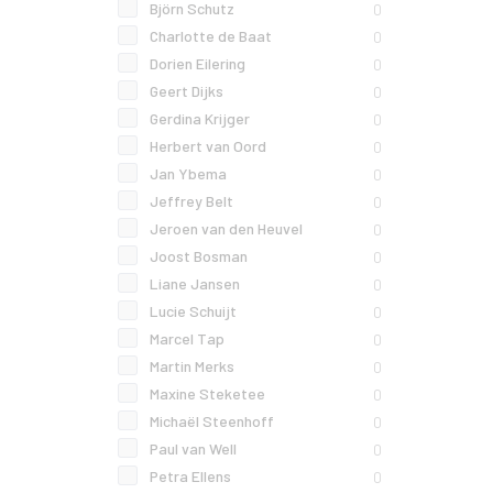
Björn Schutz
0
Charlotte de Baat
0
Dorien Eilering
0
Geert Dijks
0
Gerdina Krijger
0
Herbert van Oord
0
Jan Ybema
0
Jeffrey Belt
0
Jeroen van den Heuvel
0
Joost Bosman
0
Liane Jansen
0
Lucie Schuijt
0
Marcel Tap
0
Martin Merks
0
Maxine Steketee
0
Michaël Steenhoff
0
Paul van Well
0
Petra Ellens
0