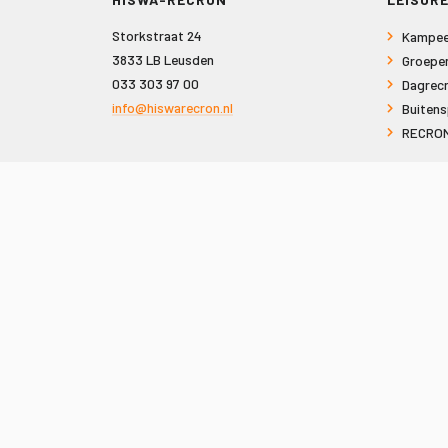
Storkstraat 24
Kampee
3833 LB Leusden
Groepe
033 303 97 00
Dagrecr
info@hiswarecron.nl
Buitens
RECRON
VOLG ONS OOK OP
© 2026