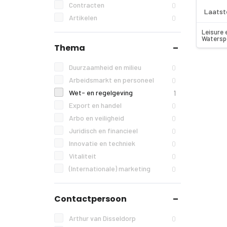
Contracten
0
Laatst
Artikelen
0
Leisure 
Watersp
Thema
Duurzaamheid en milieu
0
Arbeidsmarkt en personeel
0
Wet- en regelgeving
1
Export en handel
0
Arbo en veiligheid
0
Juridisch en financieel
0
Innovatie en techniek
0
Vitaliteit
0
(Internationale) marketing
0
Contactpersoon
Arthur van Disseldorp
0