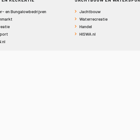
r- en Bungalowbedrijven
Jachtbouw
nmarkt
Waterrecreatie
eatie
Handel
port
HISWA.nl
.nl