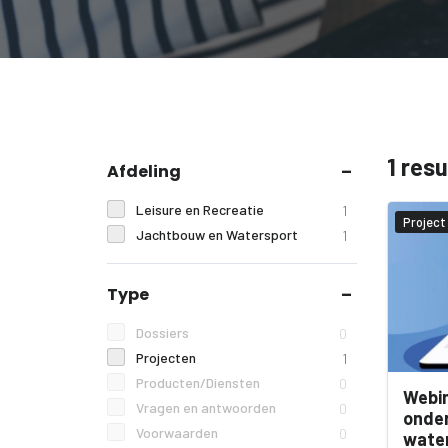
1 res
Afdeling
Leisure en Recreatie
1
Project
Jachtbouw en Watersport
1
Type
Dossiers
0
Projecten
1
Producten/Diensten
0
Webin
Vragen en antwoorden
0
onder
Voorwaarden
0
water