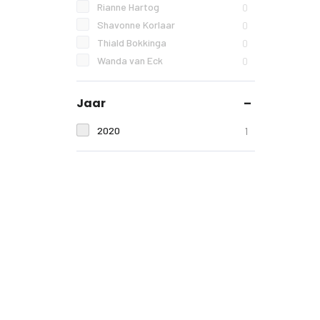
Rianne Hartog
0
Shavonne Korlaar
0
Thiald Bokkinga
0
Wanda van Eck
0
Jaar
2020
1