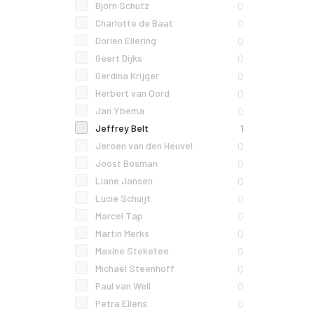
Björn Schutz
0
Charlotte de Baat
0
Dorien Eilering
0
Geert Dijks
0
Gerdina Krijger
0
Herbert van Oord
0
Jan Ybema
0
Jeffrey Belt
1
Jeroen van den Heuvel
0
Joost Bosman
0
Liane Jansen
0
Lucie Schuijt
0
Marcel Tap
0
Martin Merks
0
Maxine Steketee
0
Michaël Steenhoff
0
Paul van Well
0
Petra Ellens
0