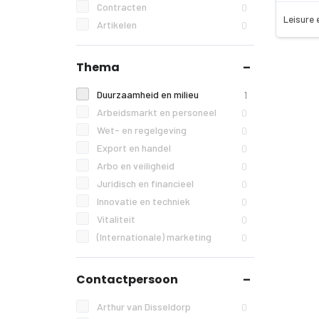
Contracten
0
Leisure 
Artikelen
0
Thema
Duurzaamheid en milieu
1
Arbeidsmarkt en personeel
0
Wet- en regelgeving
0
Export en handel
0
Arbo en veiligheid
0
Juridisch en financieel
0
Innovatie en techniek
0
Vitaliteit
0
(Internationale) marketing
0
Contactpersoon
Arthur van Disseldorp
0