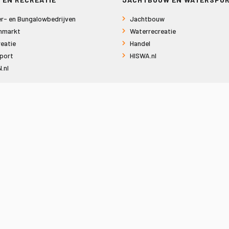
r- en Bungalowbedrijven
Jachtbouw
nmarkt
Waterrecreatie
eatie
Handel
port
HISWA.nl
.nl