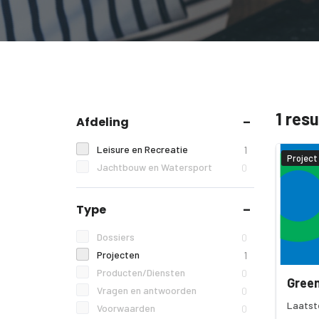
1 res
Afdeling
Leisure en Recreatie
1
Project
Jachtbouw en Watersport
0
Type
Dossiers
0
Projecten
1
Producten/Diensten
0
Green
Vragen en antwoorden
0
Laatst
Voorwaarden
0