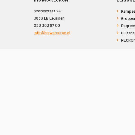
Storkstraat 24
Kampee
3833 LB Leusden
Groepe
033 303 97 00
Dagrecr
info@hiswarecron.nl
Buitens
RECRON
VOLG ONS OOK OP
© 2026