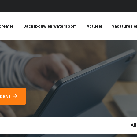
creatie
Jachtbouw en watersport
Actueel
Vacatures e
DEN)
Al