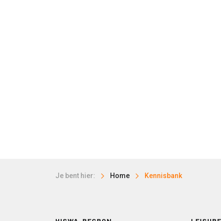
Je bent hier:
Home
Kennisbank
HISWA-RECRON
LEISURE