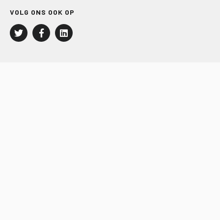
VOLG ONS OOK OP
LEISURE EN RECREATIE
Kampeer- en Bungalowbedrijven
Groepenmarkt
Dagrecreatie
Buitensport
RECRON.nl
JACHTBOUW EN WATERSPORT
Jachtbouw
Waterrecreatie
Handel
HISWA.nl