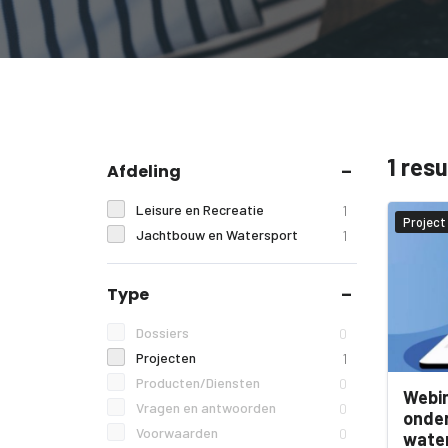
1 res
Afdeling
Leisure en Recreatie
1
Project
Jachtbouw en Watersport
1
Type
Dossiers
0
Projecten
1
Producten/Diensten
0
Webin
Vragen en antwoorden
0
onder
Voorwaarden
0
water