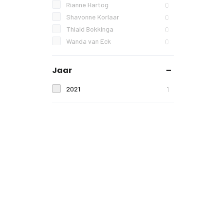
Rianne Hartog
0
Shavonne Korlaar
0
Thiald Bokkinga
0
Wanda van Eck
0
Jaar
2021
1