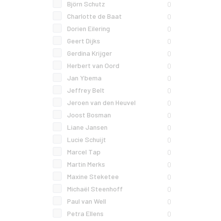
Björn Schutz
0
Charlotte de Baat
0
Dorien Eilering
0
Geert Dijks
0
Gerdina Krijger
0
Herbert van Oord
0
Jan Ybema
0
Jeffrey Belt
0
Jeroen van den Heuvel
0
Joost Bosman
0
Liane Jansen
0
Lucie Schuijt
0
Marcel Tap
0
Martin Merks
0
Maxine Steketee
0
Michaël Steenhoff
0
Paul van Well
0
Petra Ellens
0