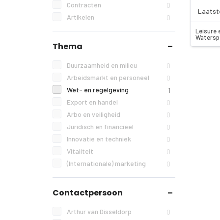
Contracten
0
Laatst
Artikelen
0
Leisure 
Watersp
Thema
Duurzaamheid en milieu
0
Arbeidsmarkt en personeel
0
Wet- en regelgeving
1
Export en handel
0
Arbo en veiligheid
0
Juridisch en financieel
0
Innovatie en techniek
0
Vitaliteit
0
(Internationale) marketing
0
Contactpersoon
Arthur van Disseldorp
0