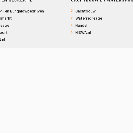
r- en Bungalowbedrijven
Jachtbouw
nmarkt
Waterrecreatie
eatie
Handel
port
HISWA.nl
.nl