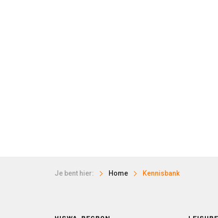
Je bent hier:
Home
Kennisbank
HISWA-RECRON
LEISURE