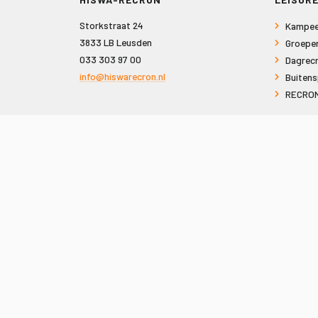
Storkstraat 24
Kampee
3833 LB Leusden
Groepe
033 303 97 00
Dagrecr
info@hiswarecron.nl
Buitens
RECRON
VOLG ONS OOK OP
© 2026