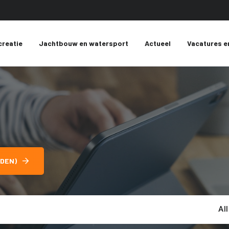
creatie
Jachtbouw en watersport
Actueel
Vacatures e
DEN)
Al