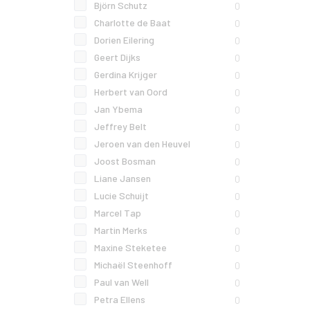
Björn Schutz
0
Charlotte de Baat
0
Dorien Eilering
0
Geert Dijks
0
Gerdina Krijger
0
Herbert van Oord
0
Jan Ybema
0
Jeffrey Belt
0
Jeroen van den Heuvel
0
Joost Bosman
0
Liane Jansen
0
Lucie Schuijt
0
Marcel Tap
0
Martin Merks
0
Maxine Steketee
0
Michaël Steenhoff
0
Paul van Well
0
Petra Ellens
0