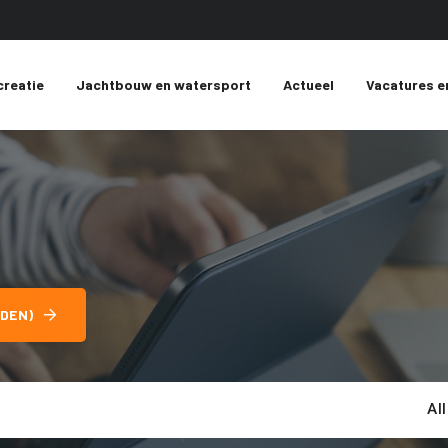
creatie
Jachtbouw en watersport
Actueel
Vacatures e
DEN)
Al