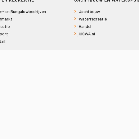
r- en Bungalowbedrijven
Jachtbouw
nmarkt
Waterrecreatie
eatie
Handel
port
HISWA.nl
.nl