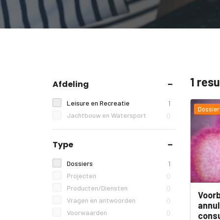
1 res
Afdeling
Leisure en Recreatie
1
Dossier
Jachtbouw en Watersport
0
Type
Dossiers
1
Projecten
0
Producten/Diensten
0
Voorb
Vragen en antwoorden
0
annul
Voorwaarden
0
cons