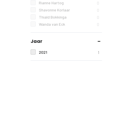
Rianne Hartog
0
Shavonne Korlaar
0
Thiald Bokkinga
0
Wanda van Eck
0
Jaar
2021
1