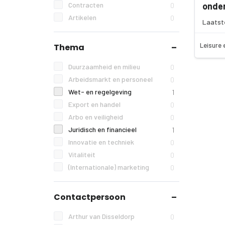
Contracten
onder
0
Artikelen
0
Laatst
Leisure 
Thema
Duurzaamheid en milieu
0
Arbeidsmarkt en personeel
0
Wet- en regelgeving
1
Export en handel
0
Arbo en veiligheid
0
Juridisch en financieel
1
Innovatie en techniek
0
Vitaliteit
0
(Internationale) marketing
0
Contactpersoon
Arthur van Disseldorp
0