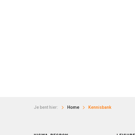
Je bent hier:
Home
Kennisbank
HISWA-RECRON
LEISURE