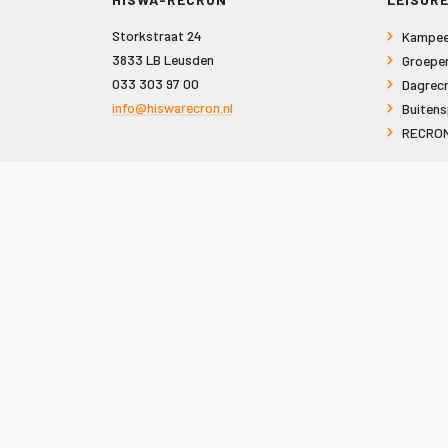
Storkstraat 24
Kampee
3833 LB Leusden
Groepe
033 303 97 00
Dagrecr
info@hiswarecron.nl
Buitens
RECRON
VOLG ONS OOK OP
© 2026