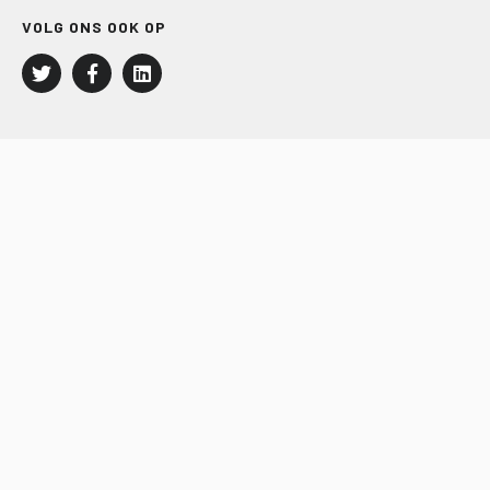
VOLG ONS OOK OP
LEISURE EN RECREATIE
Kampeer- en Bungalowbedrijven
Groepenmarkt
Dagrecreatie
Buitensport
RECRON.nl
JACHTBOUW EN WATERSPORT
Jachtbouw
Waterrecreatie
Handel
HISWA.nl