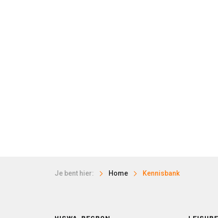
Je bent hier:
Home
Kennisbank
HISWA-RECRON
LEISURE