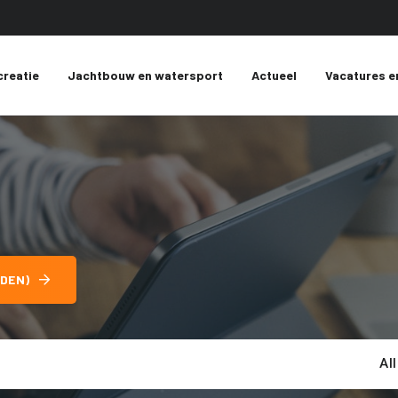
creatie
Jachtbouw en watersport
Actueel
Vacatures e
DEN)
Al