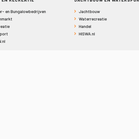
r- en Bungalowbedrijven
Jachtbouw
nmarkt
Waterrecreatie
eatie
Handel
port
HISWA.nl
.nl