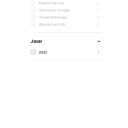
Rianne Hartog
0
Shavonne Korlaar
0
Thiald Bokkinga
0
Wanda van Eck
0
Jaar
2021
1