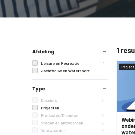
1 res
Afdeling
Leisure en Recreatie
1
Project
Jachtbouw en Watersport
1
Type
Dossiers
0
Projecten
1
Producten/Diensten
0
Webin
Vragen en antwoorden
0
onder
Voorwaarden
0
water