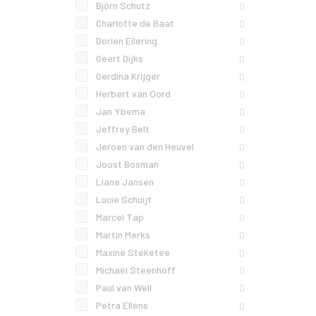
Björn Schutz
0
Charlotte de Baat
0
Dorien Eilering
0
Geert Dijks
0
Gerdina Krijger
0
Herbert van Oord
0
Jan Ybema
0
Jeffrey Belt
0
Jeroen van den Heuvel
0
Joost Bosman
0
Liane Jansen
0
Lucie Schuijt
0
Marcel Tap
0
Martin Merks
0
Maxine Steketee
0
Michaël Steenhoff
0
Paul van Well
0
Petra Ellens
0