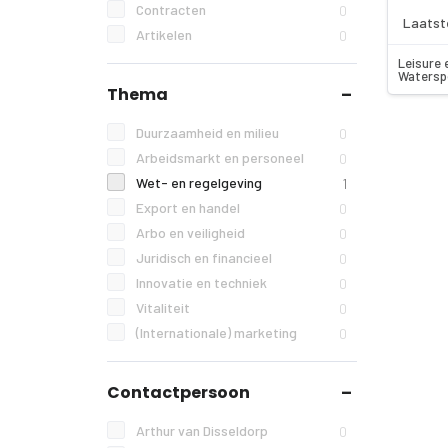
Contracten
0
Laatst
Artikelen
0
Leisure 
Watersp
Thema
Duurzaamheid en milieu
0
Arbeidsmarkt en personeel
0
Wet- en regelgeving
1
Export en handel
0
Arbo en veiligheid
0
Juridisch en financieel
0
Innovatie en techniek
0
Vitaliteit
0
(Internationale) marketing
0
Contactpersoon
Arthur van Disseldorp
0