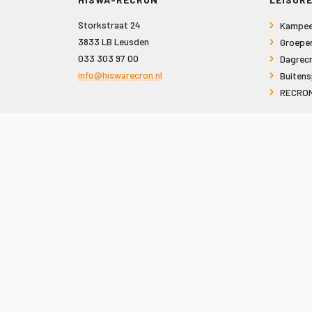
Storkstraat 24
Kampee
3833 LB Leusden
Groepe
033 303 97 00
Dagrecr
info@hiswarecron.nl
Buitens
RECRON
VOLG ONS OOK OP
© 2026