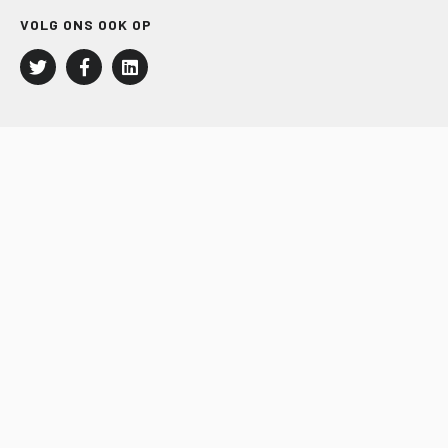
VOLG ONS OOK OP
LEISURE EN RECREATIE
Kampeer- en Bungalowbedrijven
Groepenmarkt
Dagrecreatie
Buitensport
RECRON.nl
JACHTBOUW EN WATERSPORT
Jachtbouw
Waterrecreatie
Handel
HISWA.nl