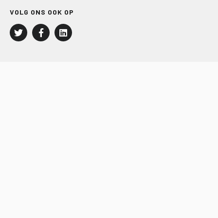
VOLG ONS OOK OP
LEISURE EN RECREATIE
Kampeer- en Bungalowbedrijven
Groepenmarkt
Dagrecreatie
Buitensport
RECRON.nl
JACHTBOUW EN WATERSPORT
Jachtbouw
Waterrecreatie
Handel
HISWA.nl