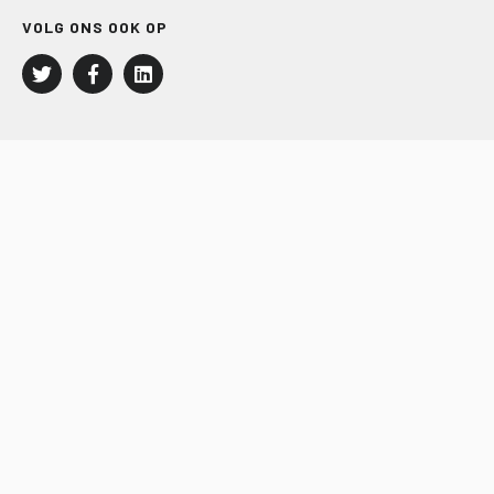
VOLG ONS OOK OP
LEISURE EN RECREATIE
Kampeer- en Bungalowbedrijven
Groepenmarkt
Dagrecreatie
Buitensport
RECRON.nl
JACHTBOUW EN WATERSPORT
Jachtbouw
Waterrecreatie
Handel
HISWA.nl