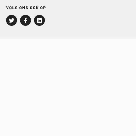
VOLG ONS OOK OP
LEISURE EN RECREATIE
Kampeer- en Bungalowbedrijven
Groepenmarkt
Dagrecreatie
Buitensport
RECRON.nl
JACHTBOUW EN WATERSPORT
Jachtbouw
Waterrecreatie
Handel
HISWA.nl