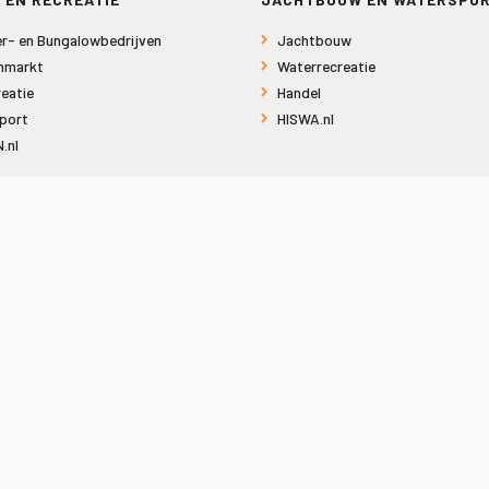
r- en Bungalowbedrijven
Jachtbouw
nmarkt
Waterrecreatie
eatie
Handel
port
HISWA.nl
.nl