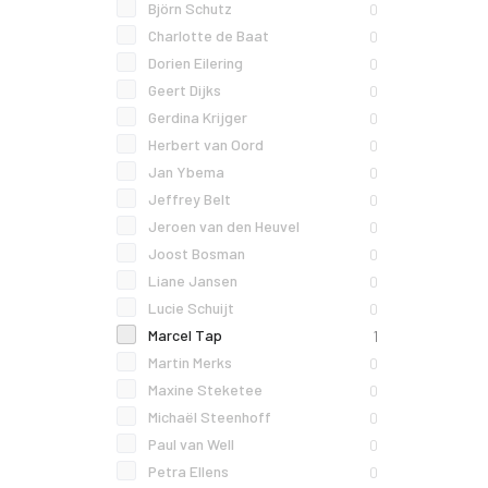
Björn Schutz
0
Charlotte de Baat
0
Dorien Eilering
0
Geert Dijks
0
Gerdina Krijger
0
Herbert van Oord
0
Jan Ybema
0
Jeffrey Belt
0
Jeroen van den Heuvel
0
Joost Bosman
0
Liane Jansen
0
Lucie Schuijt
0
Marcel Tap
1
Martin Merks
0
Maxine Steketee
0
Michaël Steenhoff
0
Paul van Well
0
Petra Ellens
0