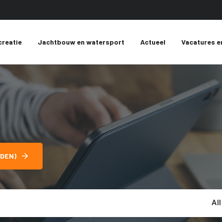
creatie
Jachtbouw en watersport
Actueel
Vacatures e
DEN)
Al