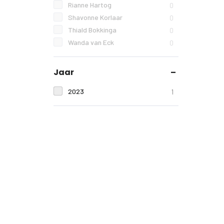
Rianne Hartog
0
Shavonne Korlaar
0
Thiald Bokkinga
0
Wanda van Eck
0
Jaar
2023
1