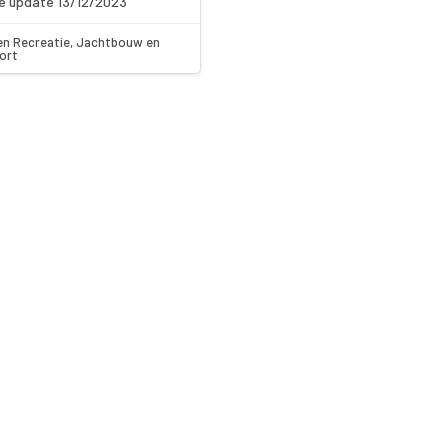
e update 13/12/2023
en Recreatie, Jachtbouw en
ort