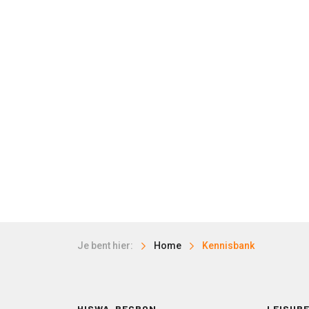
Je bent hier:
Home
Kennisbank
HISWA-RECRON
LEISURE