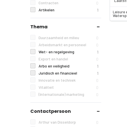
Laatst
Contracten
0
Artikelen
1
Leisure 
Watersp
Thema
Duurzaamheid en milieu
0
Arbeidsmarkt en personeel
0
Wet- en regelgeving
1
Export en handel
0
Arbo en veiligheid
1
Juridisch en financieel
1
Innovatie en techniek
0
Vitaliteit
0
(Internationale) marketing
0
Contactpersoon
Arthur van Disseldorp
0