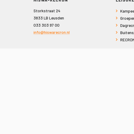
Storkstraat 24
Kampee
3833 LB Leusden
Groepe
033 303 97 00
Dagrecr
info@hiswarecron.nl
Buitens
RECRON
VOLG ONS OOK OP
© 2026