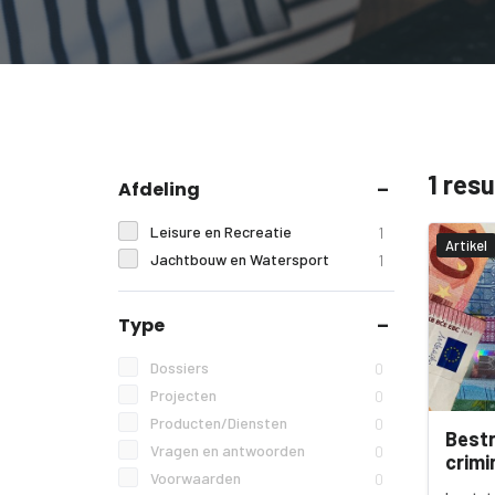
1 res
Afdeling
Leisure en Recreatie
1
Artikel
Jachtbouw en Watersport
1
Type
Dossiers
0
Projecten
0
Producten/Diensten
0
Bestr
Vragen en antwoorden
0
crimi
Voorwaarden
0