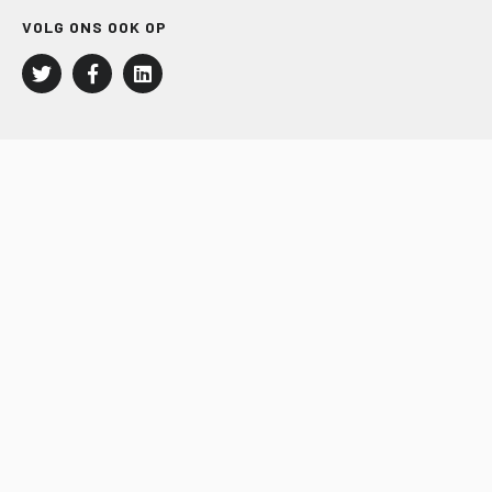
VOLG ONS OOK OP
LEISURE EN RECREATIE
Kampeer- en Bungalowbedrijven
Groepenmarkt
Dagrecreatie
Buitensport
RECRON.nl
JACHTBOUW EN WATERSPORT
Jachtbouw
Waterrecreatie
Handel
HISWA.nl