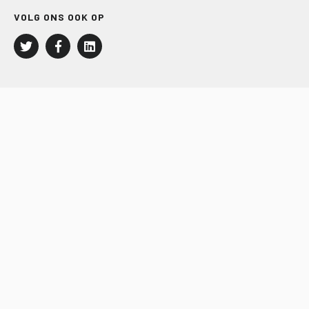
VOLG ONS OOK OP
LEISURE EN RECREATIE
Kampeer- en Bungalowbedrijven
Groepenmarkt
Dagrecreatie
Buitensport
RECRON.nl
JACHTBOUW EN WATERSPORT
Jachtbouw
Waterrecreatie
Handel
HISWA.nl