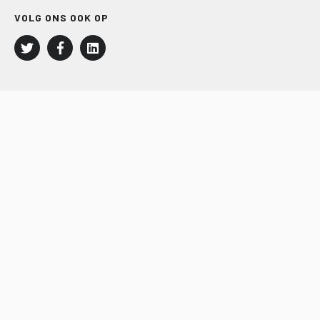
VOLG ONS OOK OP
LEISURE EN RECREATIE
Kampeer- en Bungalowbedrijven
Groepenmarkt
Dagrecreatie
Buitensport
RECRON.nl
JACHTBOUW EN WATERSPORT
Jachtbouw
Waterrecreatie
Handel
HISWA.nl