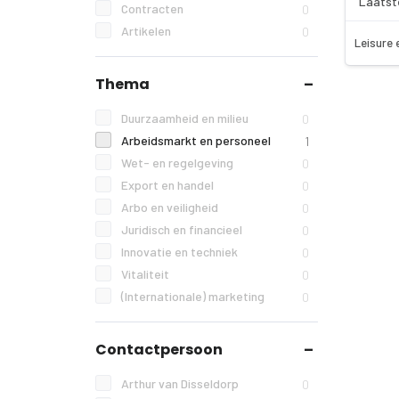
Laatst
Contracten
0
Artikelen
0
Leisure 
Thema
Duurzaamheid en milieu
0
Arbeidsmarkt en personeel
1
Wet- en regelgeving
0
Export en handel
0
Arbo en veiligheid
0
Juridisch en financieel
0
Innovatie en techniek
0
Vitaliteit
0
(Internationale) marketing
0
Contactpersoon
Arthur van Disseldorp
0