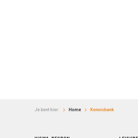
Je bent hier:
Home
Kennisbank
HISWA-RECRON
LEISURE