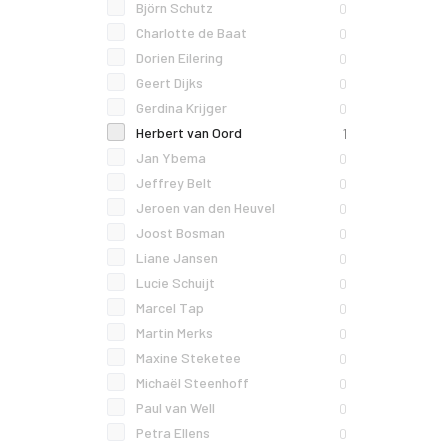
Björn Schutz
0
Charlotte de Baat
0
Dorien Eilering
0
Geert Dijks
0
Gerdina Krijger
0
Herbert van Oord
1
Jan Ybema
0
Jeffrey Belt
0
Jeroen van den Heuvel
0
Joost Bosman
0
Liane Jansen
0
Lucie Schuijt
0
Marcel Tap
0
Martin Merks
0
Maxine Steketee
0
Michaël Steenhoff
0
Paul van Well
0
Petra Ellens
0