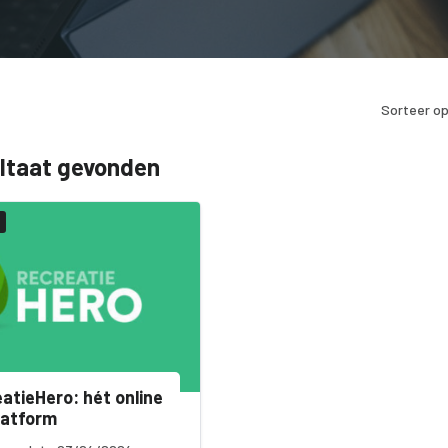
Sorteer op
ultaat gevonden
atieHero: hét online
latform