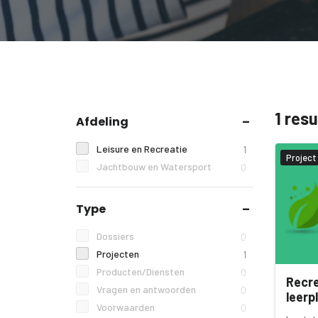
1 res
Afdeling
Leisure en Recreatie
1
Project
Jachtbouw en Watersport
0
Type
Dossiers
0
Projecten
1
Producten/Diensten
0
Recre
Vragen en antwoorden
0
leerp
Voorwaarden
0