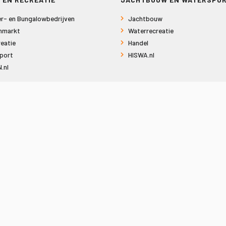
r- en Bungalowbedrijven
Jachtbouw
nmarkt
Waterrecreatie
eatie
Handel
port
HISWA.nl
.nl