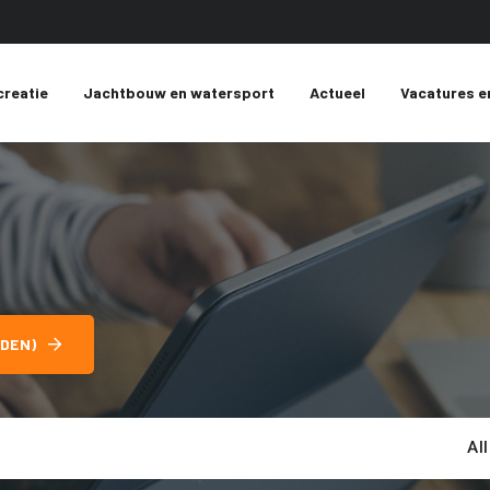
creatie
Jachtbouw en watersport
Actueel
Vacatures e
DEN)
Al