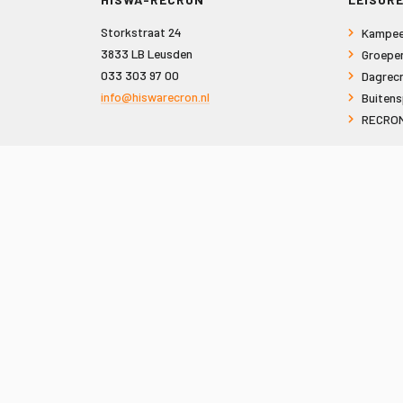
Storkstraat 24
Kampee
3833 LB Leusden
Groepe
033 303 97 00
Dagrecr
info@hiswarecron.nl
Buitens
RECRON
VOLG ONS OOK OP
© 2026