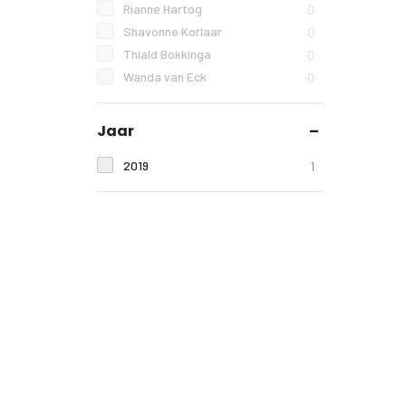
Rianne Hartog
0
Shavonne Korlaar
0
Thiald Bokkinga
0
Wanda van Eck
0
Jaar
2019
1