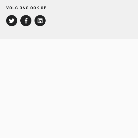
VOLG ONS OOK OP
LEISURE EN RECREATIE
Kampeer- en Bungalowbedrijven
Groepenmarkt
Dagrecreatie
Buitensport
RECRON.nl
JACHTBOUW EN WATERSPORT
Jachtbouw
Waterrecreatie
Handel
HISWA.nl