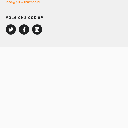
info@hiswarecron.nl
VOLG ONS OOK OP
LEISURE EN RECREATIE
Kampeer- en Bungalowbedrijven
Groepenmarkt
Dagrecreatie
Buitensport
RECRON.nl
JACHTBOUW EN WATERSPORT
Jachtbouw
Waterrecreatie
Handel