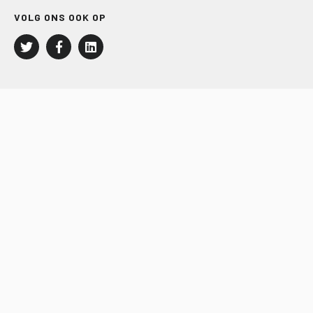
VOLG ONS OOK OP
LEISURE EN RECREATIE
Kampeer- en Bungalowbedrijven
Groepenmarkt
Dagrecreatie
Buitensport
RECRON.nl
JACHTBOUW EN WATERSPORT
Jachtbouw
Waterrecreatie
Handel
HISWA.nl