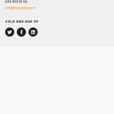
033 303 97 00
info@hiswarecron.nl
VOLG ONS OOK OP
LEISURE EN RECREATIE
Kampeer- en Bungalowbedrijven
Groepenmarkt
Dagrecreatie
Buitensport
RECRON.nl
JACHTBOUW EN WATERSPORT
Jachtbouw
Waterrecreatie