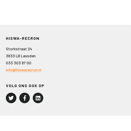
HISWA-RECRON
Storkstraat 24
3833 LB Leusden
033 303 97 00
info@hiswarecron.nl
VOLG ONS OOK OP
LEISURE EN RECREATIE
Kampeer- en Bungalowbedrijven