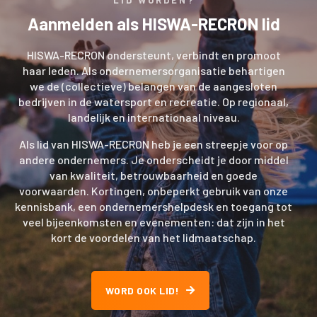
LID WORDEN?
Aanmelden als HISWA-RECRON lid
HISWA-RECRON ondersteunt, verbindt en promoot
haar leden. Als ondernemersorganisatie behartigen
we de (collectieve) belangen van de aangesloten
bedrijven in de watersport en recreatie. Op regionaal,
landelijk en internationaal niveau.
Als lid van HISWA-RECRON heb je een streepje voor op
andere ondernemers. Je onderscheidt je door middel
van kwaliteit, betrouwbaarheid en goede
voorwaarden. Kortingen, onbeperkt gebruik van onze
kennisbank, een ondernemershelpdesk en toegang tot
veel bijeenkomsten en evenementen: dat zijn in het
kort de voordelen van het lidmaatschap.
WORD OOK LID!