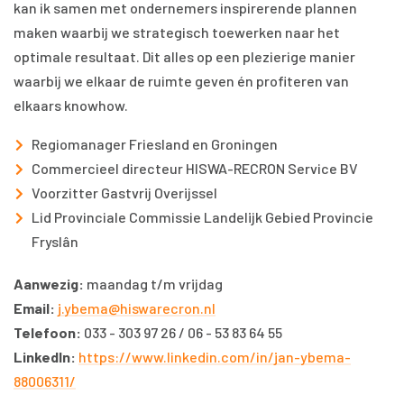
kan ik samen met ondernemers inspirerende plannen
maken waarbij we strategisch toewerken naar het
optimale resultaat. Dit alles op een plezierige manier
waarbij we elkaar de ruimte geven én profiteren van
elkaars knowhow.
Regiomanager Friesland en Groningen
Commercieel directeur HISWA-RECRON Service BV
Voorzitter Gastvrij Overijssel
Lid Provinciale Commissie Landelijk Gebied Provincie
Fryslân
Aanwezig:
maandag t/m vrijdag
Email:
j.ybema@hiswarecron.nl
Telefoon:
033 - 303 97 26 / 06 - 53 83 64 55
LinkedIn:
https://www.linkedin.com/in/jan-ybema-
88006311/