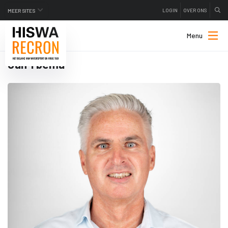
LOGIN
OVER ONS
MEER SITES
Menu
Jan Ybema