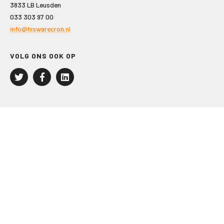
3833 LB Leusden
033 303 97 00
info@hiswarecron.nl
VOLG ONS OOK OP
LEISURE EN RECREATIE
Kampeer- en Bungalowbedrijven
Groepenmarkt
Dagrecreatie
Buitensport
RECRON.nl
JACHTBOUW EN WATERSPORT
Jachtbouw