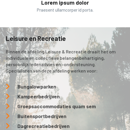
Lorem ipsum dolor
Praesent ullamcorper id porta.
Leisure en Recreatie
Binnen de afdeling Leisure & Recreatie draait het om
individuele en collectieve belangenbehartiging,
persoonlijk ledenadvies en -ondersteuning.
Specialisten van deze afdeling werken voor:
Bungalowparken
Kampeerbedrijven
Groepsaccommodaties quam sem
Buitensportbedrijven
Dagrecreatiebedrijven