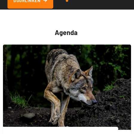
DOORLINKEN
Goedemiddag,
Waar kunnen we u mee helpen?
Agenda
Laatste zoekopdracht:
Fusie
Ledenvoordeel
Watersport