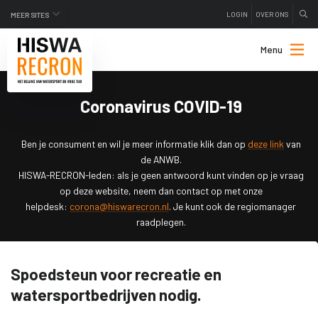
LOGIN
OVER ONS
MEER SITES
Menu
Coronavirus COVID-19
Ben je consument en wil je meer informatie klik dan op
deze link
van
de ANWB.
HISWA-RECRON-leden: als je geen antwoord kunt vinden op je vraag
op deze website, neem dan contact op met onze
helpdesk:
corona@hiswarecron.nl
. Je kunt ook de regiomanager
raadplegen.
Spoedsteun voor recreatie en
watersportbedrijven nodig.