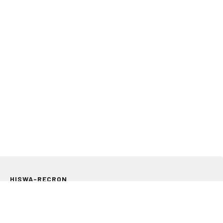
HISWA-RECRON
Storkstraat 24
3833 LB Leusden
033 303 97 00