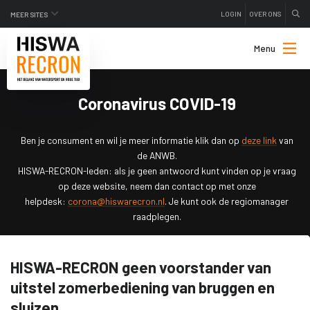
LOGIN
OVER ONS
MEER SITES
Menu
Coronavirus COVID-19
Ben je consument en wil je meer informatie klik dan op
deze link
van
de ANWB.
HISWA-RECRON-leden: als je geen antwoord kunt vinden op je vraag
op deze website, neem dan contact op met onze
helpdesk:
corona@hiswarecron.nl
. Je kunt ook de regiomanager
raadplegen.
HISW
A
-RECRON geen voorstander van
uitstel zomerbediening van bruggen en
sluizen