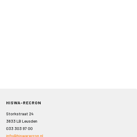
HISWA-RECRON
Storkstraat 24
3833 LB Leusden
033 303 97 00
info@hiswarecron.nl