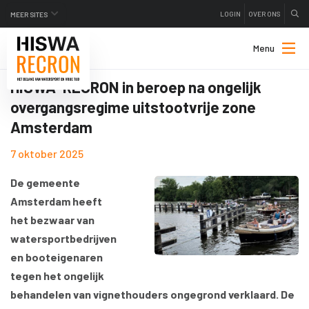
LOGIN
OVER ONS
MEER SITES
Menu
HISWA-RECRON in beroep na ongelijk
overgangsregime uitstootvrije zone
Amsterdam
7 oktober 2025
De gemeente
Amsterdam heeft
het bezwaar van
watersportbedrijven
en booteigenaren
tegen het ongelijk
behandelen van vignethouders ongegrond verklaard. De