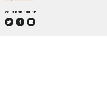
VOLG ONS OOK OP
LEISURE EN RECREATIE
Kampeer- en Bungalowbedrijven
Groepenmarkt
Dagrecreatie
Buitensport
RECRON.nl
JACHTBOUW EN WATERSPORT
Jachtbouw
Waterrecreatie
Handel