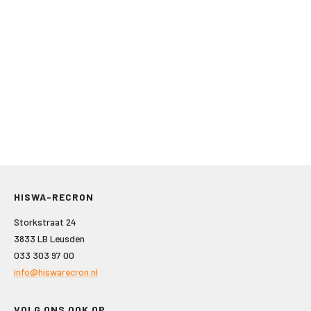
HISWA-RECRON
Storkstraat 24
3833 LB Leusden
033 303 97 00
info@hiswarecron.nl
VOLG ONS OOK OP