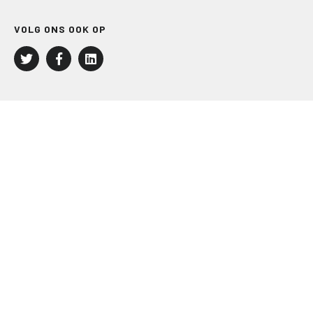
VOLG ONS OOK OP
LEISURE EN RECREATIE
Kampeer- en Bungalowbedrijven
Groepenmarkt
Dagrecreatie
Buitensport
RECRON.nl
JACHTBOUW EN WATERSPORT
Jachtbouw
Waterrecreatie
Handel
HISWA.nl