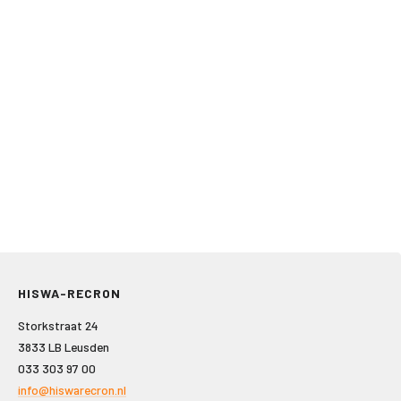
HISWA-RECRON
Storkstraat 24
3833 LB Leusden
033 303 97 00
info@hiswarecron.nl