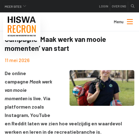
LOGIN
OVER ONS
MEER SITES
Menu
Campagne ‘Maak werk van mooie
momenten’ van start
11 mei 2026
De online
campagne
Maak werk
van mooie
momenten
is live. Via
platformen zoals
Instagram, YouTube
en Reddit laten we zien hoe veelzijdig en waardevol
werken en leren in de recreatiebranche is.