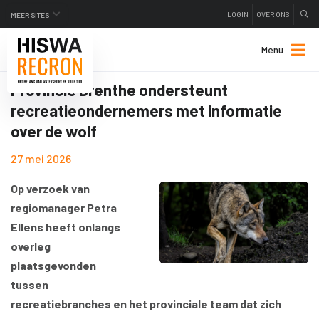
LOGIN
OVER ONS
MEER SITES
Menu
Provincie Drenthe ondersteunt
recreatieondernemers met informatie
over de wolf
27 mei 2026
Op verzoek van
regiomanager Petra
Ellens heeft onlangs
overleg
plaatsgevonden
tussen
recreatiebranches en het provinciale team dat zich