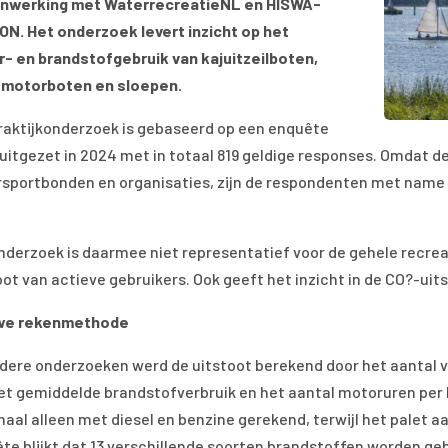
nwerking met WaterrecreatieNL en HISWA-
N. Het onderzoek levert inzicht op het
- en brandstofgebruik van kajuitzeilboten,
tmotorboten en sloepen.
raktijkonderzoek is gebaseerd op een enquête
s uitgezet in 2024 met in totaal 819 geldige responses. Omdat de
sportbonden en organisaties, zijn de respondenten met name a
nderzoek is daarmee niet representatief voor de gehele recrea
oot van actieve gebruikers. Ook geeft het inzicht in de CO?-uit
we rekenmethode
rdere onderzoeken werd de uitstoot berekend door het aantal
et gemiddelde brandstofverbruik en het aantal motoruren per 
naal alleen met diesel en benzine gerekend, terwijl het palet aa
te blijkt dat 13 verschillende soorten brandstoffen worden ge