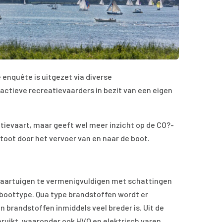
 enquête is uitgezet via diverse
ctieve recreatievaarders in bezit van een eigen
tievaart, maar geeft wel meer inzicht op de CO?-
stoot door het vervoer van en naar de boot.
 vaartuigen te vermenigvuldigen met schattingen
boottype. Qua type brandstoffen wordt er
n brandstoffen inmiddels veel breder is. Uit de
bruikt, waaronder ook HVO en elektrisch varen.