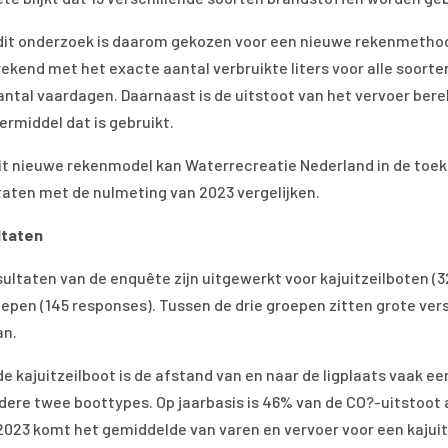
dit onderzoek is daarom gekozen voor een nieuwe rekenmethod
rekend met het exacte aantal verbruikte liters voor alle soort
antal vaardagen. Daarnaast is de uitstoot van het vervoer bere
ermiddel dat is gebruikt.
it nieuwe rekenmodel kan Waterrecreatie Nederland in de toe
taten met de nulmeting van 2023 vergelijken.
ltaten
sultaten van de enquête zijn uitgewerkt voor kajuitzeilboten (
oepen (145 responses). Tussen de drie groepen zitten grote ve
an.
de kajuitzeilboot is de afstand van en naar de ligplaats vaak ee
dere twee boottypes. Op jaarbasis is 46% van de CO?-uitstoot 
2023 komt het gemiddelde van varen en vervoer voor een kajuitz