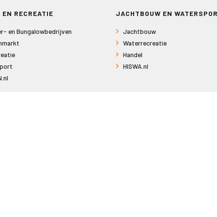
 EN RECREATIE
JACHTBOUW EN WATERSPO
r- en Bungalowbedrijven
Jachtbouw
nmarkt
Waterrecreatie
eatie
Handel
port
HISWA.nl
.nl