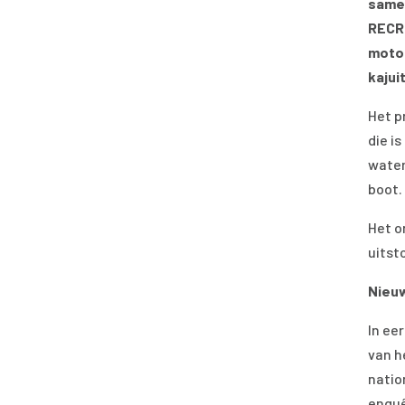
same
RECRO
motor
kajui
Het p
die i
water
boot.
Het o
uitst
Nieu
In ee
van h
natio
enquê