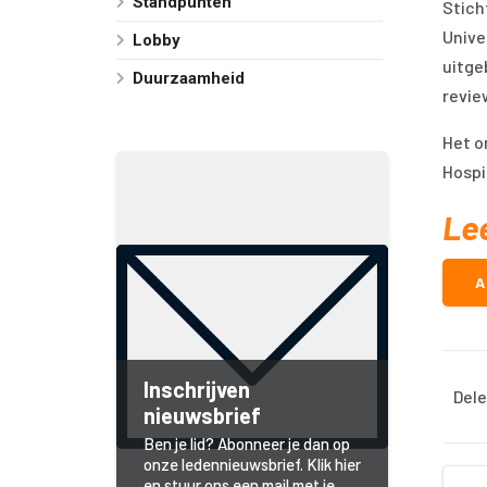
Standpunten
Stich
Unive
Lobby
uitge
Duurzaamheid
revie
Het o
Hospi
Le
A
Inschrijven
Dele
nieuwsbrief
Ben je lid? Abonneer je dan op
onze ledennieuwsbrief. Klik hier
en stuur ons een mail met je