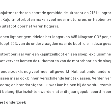
kajuitmotorboten komt de gemiddelde uitstoot op 2121 kilogram
. Kajuitmotorboten maken veel meer motoruren, en hebben zw
e uitstoot door het varen hoger is.
loepen ligt het gemiddelde het laagst, op 485 kilogram CO? per j
 loopt 30% van de ondervraagden naar de boot, die in deze geva
stoot per jaar van een kajuitzeilboot en een sloep, exclusief het
het vervoer komen de uitkomsten van de motorboot en de slo
t onderzoek is nog veel meer uitgewerkt. Het laat onder andere z
tussen maar ook binnen verschillende lengteklassen. Verder v
edrag en brandstofgebruik, wat kan helpen bij de verduurzamin
 belangrijke inzichten worden later dit jaar gepubliceerd in ee
het onderzoek