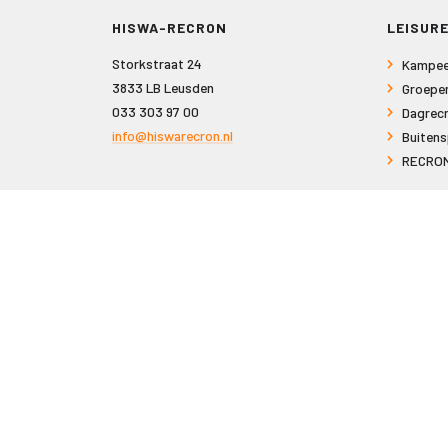
HISWA-RECRON
LEISURE
Storkstraat 24
Kampee
3833 LB Leusden
Groepe
033 303 97 00
Dagrecr
info@hiswarecron.nl
Buitens
RECRON
VOLG ONS OOK OP
© 2026