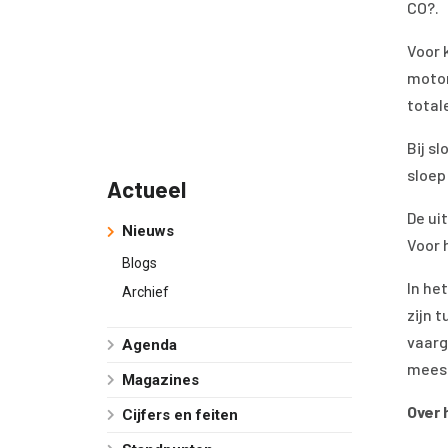
CO?.
Voor 
motor
total
Bij s
sloep
Actueel
De uit
Nieuws
Voor 
Blogs
In he
Archief
zijn 
vaarg
Agenda
meest
Magazines
Over 
Cijfers en feiten