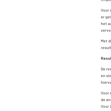
Voor 
er ge
het a
vervo
Met d
resul
Resu
De re
en sl
hierv
Voor 
de an
Voor 