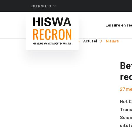
MEER SITES
Leisure en re
Je bent hier:
Home
Actueel
Nieuws
Be
re
27 me
Het C
Trans
Scien
uitst