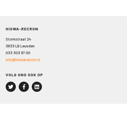
HISWA-RECRON
Storkstraat 24
3833 LB Leusden
033 303 97 00
info@hiswarecron.nl
VOLG ONS OOK OP
LEISURE EN RECREATIE
Kampeer- en Bungalowbedrijven
Groepenmarkt