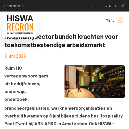
LOGIN
OVER ONS
MEER SITES
Menu
Hospitalitysector bundelt krachten voor
toekomstbestendige arbeidsmarkt
9 juni 2026
Ruim 110
vertegenwoordigers
uit bedrijfsleven,
onderwijs,
onderzoek,
brancheorganisaties, werknemersorganisaties en
overheid kwamen op 8 juni bijeen tijdens het Hospitality
Pact Event bij ABN AMRO in Amsterdam. Ook HISWA-