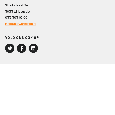
Storkstraat 24
3833 LB Leusden
033 303 97 00
info@hiswarecron.nl
VOLG ONS OOK OP
LEISURE EN RECREATIE
Kampeer- en Bungalowbedrijven
Groepenmarkt
Dagrecreatie
Buitensport
RECRON.nl
JACHTBOUW EN WATERSPORT