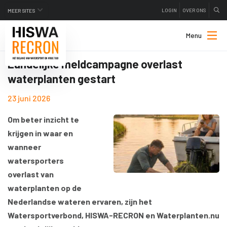
LOGIN
OVER ONS
MEER SITES
Menu
Landelijke meldcampagne overlast
waterplanten gestart
23 juni 2026
Om beter inzicht te
krijgen in waar en
wanneer
watersporters
overlast van
waterplanten op de
Nederlandse wateren ervaren, zijn het
Watersportverbond, HISWA-RECRON en Waterplanten.nu