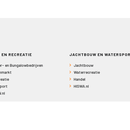
 EN RECREATIE
JACHTBOUW EN WATERSPO
r- en Bungalowbedrijven
Jachtbouw
nmarkt
Waterrecreatie
eatie
Handel
port
HISWA.nl
.nl