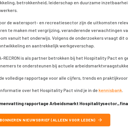
kkeling, betrokkenheid, leiderschap en duurzame inzetbaarhei
werkers.
oor de watersport- en recreatiesector zijn de uitkomsten relev
ren te maken met vergrijzing, veranderende verwachtingen va
oom vanuit het onderwijs. Volgens de onderzoekers vraagt dit o
sontwikkeling en aantrekkelijk werkgeverschap.
-RECRON is als partner betrokken bij het Hospitality Pact en g
nemers te ondersteunen bij actuele arbeidsmarktvraagstukke
de volledige rapportage voor alle cijfers, trends en praktijkvoo
informatie over het Hospitality Pact vind je in de
kennisbank
.
menvatting rapportage Arbeidsmarkt Hospitalitysector_fina
BONNEREN NIEUWSBRIEF (ALLEEN VOOR LEDEN)