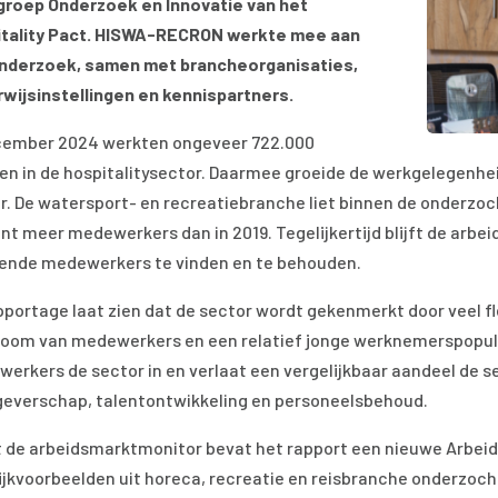
roep Onderzoek en Innovatie van het
tality Pact. HISWA-RECRON werkte mee aan
nderzoek, samen met brancheorganisaties,
wijsinstellingen en kennispartners.
cember 2024 werkten ongeveer 722.000
n in de hospitalitysector. Daarmee groeide de werkgelegenheid
r. De watersport- en recreatiebranche liet binnen de onderzoc
nt meer medewerkers dan in 2019. Tegelijkertijd blijft de arb
ende medewerkers te vinden en te behouden.
pportage laat zien dat de sector wordt gekenmerkt door veel f
room van medewerkers en een relatief jonge werknemerspopula
erkers de sector in en verlaat een vergelijkbaar aandeel de s
everschap, talentontwikkeling en personeelsbehoud.
 de arbeidsmarktmonitor bevat het rapport een nieuwe Arbeids
ijkvoorbeelden uit horeca, recreatie en reisbranche onderzocht