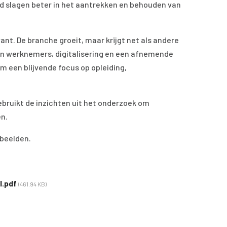
d slagen beter in het aantrekken en behouden van
ant. De branche groeit, maar krijgt net als andere
n werknemers, digitalisering en een afnemende
m een blijvende focus op opleiding,
ebruikt de inzichten uit het onderzoek om
n.
rbeelden.
l.pdf
(461.94 KB)