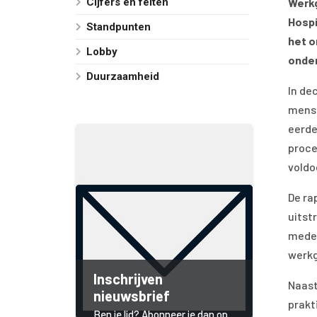
Cijfers en feiten
Werkg
Hospi
Standpunten
het o
Lobby
onder
Duurzaamheid
In de
mense
eerde
proce
voldo
De ra
uitst
medew
werkg
Inschrijven
Naast
nieuwsbrief
prakt
Ben je lid? Abonneer je dan op