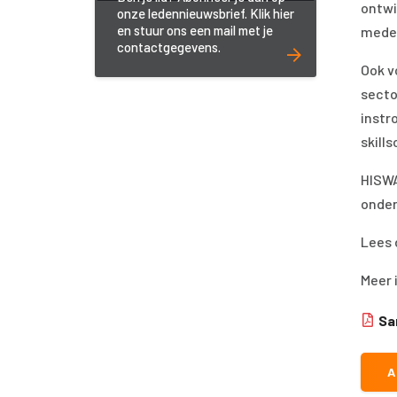
ontwi
onze ledennieuwsbrief. Klik hier
en stuur ons een mail met je
mede
contactgegevens.
Ook v
secto
instr
skill
HISWA
onder
Lees 
Meer 
Sa
A