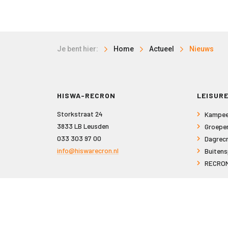
Je bent hier:
Home
Actueel
Nieuws
HISWA-RECRON
LEISURE
Storkstraat 24
Kampee
3833 LB Leusden
Groepe
033 303 97 00
Dagrecr
info@hiswarecron.nl
Buitens
RECRON
VOLG ONS OOK OP