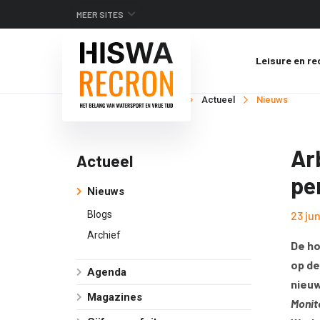
MEER SITES
Leisure en re
Je bent hier:
Home
Actueel
Nieuws
Ar
Actueel
pe
Nieuws
Blogs
23 ju
Archief
De ho
op de
Agenda
nieu
Magazines
Monit