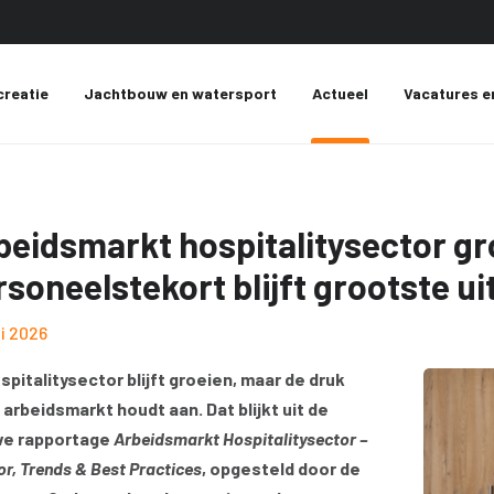
creatie
Jachtbouw en watersport
Actueel
Vacatures e
beidsmarkt hospitalitysector gr
rsoneelstekort blijft grootste u
ni 2026
spitalitysector blijft groeien, maar de druk
 arbeidsmarkt houdt aan. Dat blijkt uit de
we rapportage
Arbeidsmarkt Hospitalitysector –
or, Trends & Best Practices
, opgesteld door de