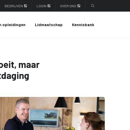
BEDRIJVEN
LOGIN
OVER ONS
n opleidingen
Lidmaatschap
Kennisbank
oeit, maar
itdaging