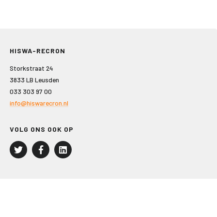
HISWA-RECRON
Storkstraat 24
3833 LB Leusden
033 303 97 00
info@hiswarecron.nl
VOLG ONS OOK OP
LEISURE EN RECREATIE
Kampeer- en Bungalowbedrijven
Groepenmarkt