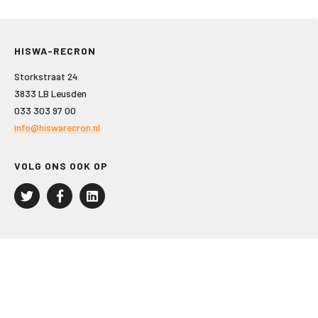
HISWA-RECRON
Storkstraat 24
3833 LB Leusden
033 303 97 00
info@hiswarecron.nl
VOLG ONS OOK OP
LEISURE EN RECREATIE
Kampeer- en Bungalowbedrijven
Groepenmarkt
Dagrecreatie