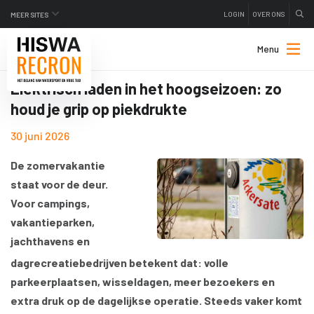
LOGIN
OVER ONS
MEER SITES
Menu
Elektrisch laden in het hoogseizoen: zo
houd je grip op piekdrukte
30 juni 2026
De zomervakantie
staat voor de deur.
Voor campings,
vakantieparken,
jachthavens en
dagrecreatiebedrijven betekent dat: volle
parkeerplaatsen, wisseldagen, meer bezoekers en
extra druk op de dagelijkse operatie. Steeds vaker komt