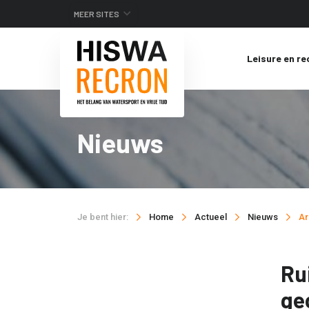
MEER SITES
Leisure en re
Nieuws
Je bent hier:
Home
Actueel
Nieuws
Ar
Ru
ge