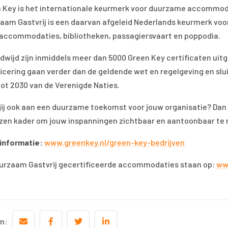
 Key is het internationale keurmerk voor duurzame accommodat
aam Gastvrij is een daarvan afgeleid Nederlands keurmerk voo
accommodaties, bibliotheken, passagiersvaart en poppodia.
dwijd zijn inmiddels meer dan 5000 Green Key certificaten uitger
ficering gaan verder dan de geldende wet en regelgeving en sl
tot 2030 van de Verenigde Naties.
jij ook aan een duurzame toekomst voor jouw organisatie? Dan
en kader om jouw inspanningen zichtbaar en aantoonbaar te
informatie:
www.greenkey.nl/green-key-bedrijven
urzaam Gastvrij gecertificeerde accommodaties staan op:
ww
n: