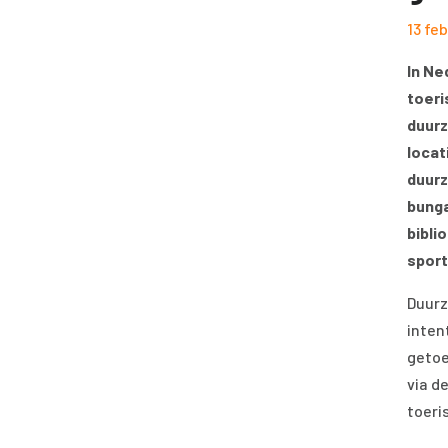
13 fe
In Ne
toeri
duurz
locat
duurz
bung
bibli
spor
Duurz
inten
getoe
via d
toeris