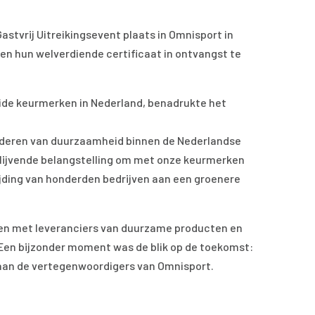
astvrij Uitreikingsevent plaats in Omnisport in
n hun welverdiende certificaat in ontvangst te
beide keurmerken in Nederland, benadrukte het
vorderen van duurzaamheid binnen de Nederlandse
is blijvende belangstelling om met onze keurmerken
wijding van honderden bedrijven aan een groenere
ken met leveranciers van duurzame producten en
Een bijzonder moment was de blik op de toekomst:
 aan de vertegenwoordigers van Omnisport.