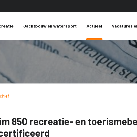
creatie
Jachtbouw en watersport
Actueel
Vacatures e
chief
im 850 recreatie- en toerismeb
certificeerd