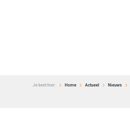
Je bent hier:
Home
Actueel
Nieuws
HISWA-RECRON
LEISURE
Storkstraat 24
Kampee
3833 LB Leusden
Groepe