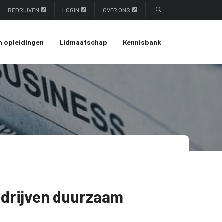
BEDRIJVEN
LOGIN
OVER ONS
n opleidingen
Lidmaatschap
Kennisbank
edrijven duurzaam