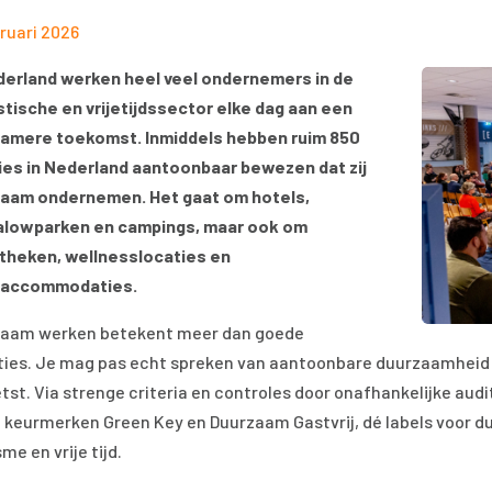
bruari 2026
derland werken heel veel ondernemers in de
stische en vrijetijdssector elke dag aan een
amere toekomst. Inmiddels hebben ruim 850
ies in Nederland aantoonbaar bewezen dat zij
aam ondernemen. Het gaat om hotels,
alowparken en campings, maar ook om
otheken, wellnesslocaties en
taccommodaties.
aam werken betekent meer dan goede
ties. Je mag pas echt spreken van aantoonbare duurzaamheid 
tst. Via strenge criteria en controles door onafhankelijke audi
e keurmerken Green Key en Duurzaam Gastvrij, dé labels voor
me en vrije tijd.