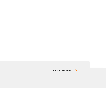
NAAR BOVEN
RT
DIRECT NAAR
Lid worden
Inloggen (alleen voor leden)