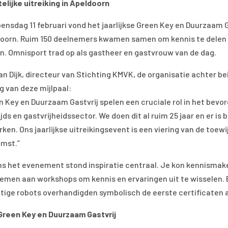
elijke uitreiking in Apeldoorn
ensdag 11 februari vond het jaarlijkse Green Key en Duurzaam G
oorn. Ruim 150 deelnemers kwamen samen om kennis te delen e
. Omnisport trad op als gastheer en gastvrouw van de dag.
van Dijk, directeur van Stichting KMVK, de organisatie achter 
g van deze mijlpaal:
n Key en Duurzaam Gastvrij spelen een cruciale rol in het be
tijds en gastvrijheidssector. We doen dit al ruim 25 jaar en er 
rken. Ons jaarlijkse uitreikingsevent is een viering van de toe
mst.”
ns het evenement stond inspiratie centraal. Je kon kennisma
emen aan workshops om kennis en ervaringen uit te wisselen. 
tige robots overhandigden symbolisch de eerste certificaten
Green Key en Duurzaam Gastvrij