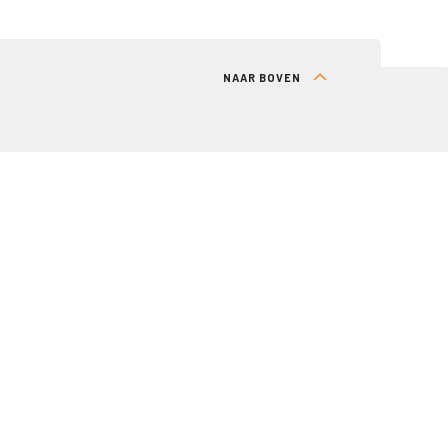
NAAR BOVEN
RT
DIRECT NAAR
Lid worden
Inloggen (alleen voor leden)
Abonneren nieuwsbrief (alleen voor leden)
Kennisbank
Over ons
Contact
Informatie voor consumenten