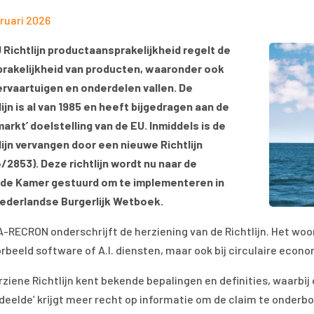
bruari 2026
 Richtlijn productaansprakelijkheid regelt de
rakelijkheid van producten, waaronder ook
ervaartuigen en onderdelen vallen. De
lijn is al van 1985 en heeft bijgedragen aan de
markt’ doelstelling van de EU. Inmiddels is de
lijn vervangen door een nieuwe Richtlijn
/2853). Deze richtlijn wordt nu naar de
de Kamer gestuurd om te implementeren in
ederlandse Burgerlijk Wetboek.
-RECRON onderschrijft de herziening van de Richtlijn. Het woor
orbeeld software of A.I. diensten, maar ook bij circulaire econo
rziene Richtlijn kent bekende bepalingen en definities, waarbij
deelde’ krijgt meer recht op informatie om de claim te onder