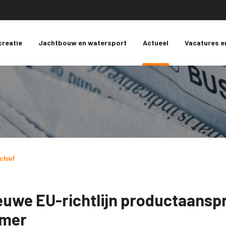
creatie
Jachtbouw en watersport
Actueel
Vacatures e
chief
euwe EU-richtlijn productaansp
mer