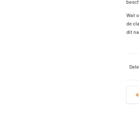
besch
Wat o
de cl
dit n
Dele