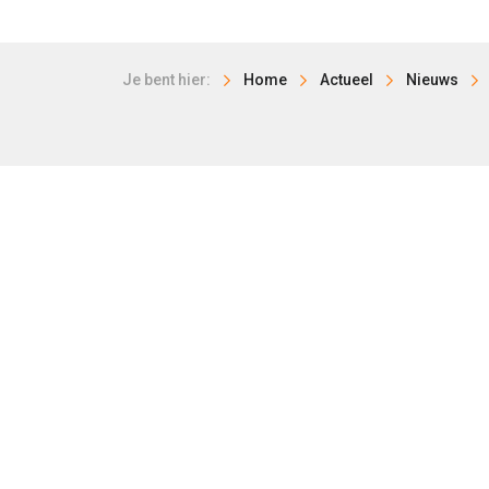
Je bent hier:
Home
Actueel
Nieuws
HISWA-RECRON
LEISURE
Storkstraat 24
Kampee
3833 LB Leusden
Groepe
033 303 97 00
Dagrecr
info@hiswarecron.nl
Buitens
RECRON
VOLG ONS OOK OP