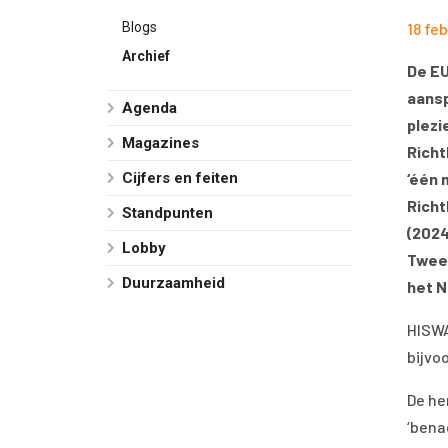
Blogs
18 fe
Archief
De EU
aansp
Agenda
plezi
Magazines
Richt
Cijfers en feiten
‘één 
Richt
Standpunten
(2024
Lobby
Twee
Duurzaamheid
het N
HISWA
bijvo
De he
‘bena