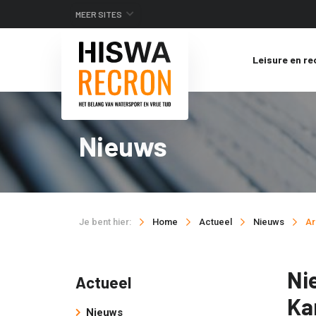
MEER SITES
Leisure en re
Nieuws
Je bent hier:
Home
Actueel
Nieuws
Ar
Ni
Actueel
Ka
Nieuws