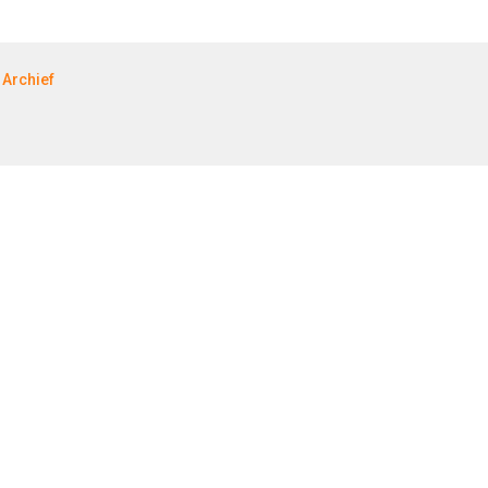
Archief
 EN RECREATIE
JACHTBOUW EN WATERSPO
r- en Bungalowbedrijven
Jachtbouw
nmarkt
Waterrecreatie
eatie
Handel
port
HISWA.nl
.nl