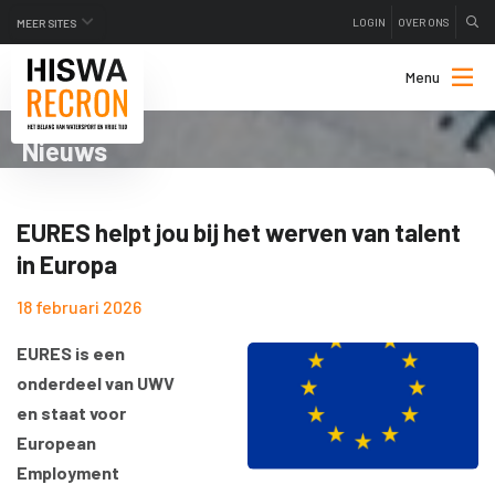
LOGIN
OVER ONS
MEER SITES
Menu
Nieuws
EURES helpt jou bij het werven van talent
in Europa
18 februari 2026
EURES is een
onderdeel van UWV
en staat voor
European
Employment