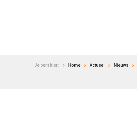
Je bent hier:
Home
Actueel
Nieuws
HISWA-RECRON
LEISURE
Storkstraat 24
Kampee
3833 LB Leusden
Groepe
033 303 97 00
Dagrecr
info@hiswarecron.nl
Buitens
RECRON