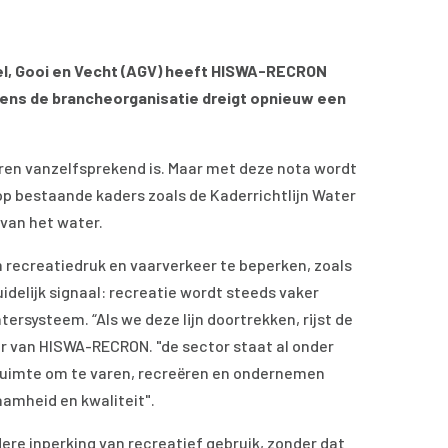
el, Gooi en Vecht (AGV) heeft HISWA-RECRON
gens de brancheorganisatie dreigt opnieuw een
en vanzelfsprekend is. Maar met deze nota wordt
op bestaande kaders zoals de Kaderrichtlijn Water
van het water.
recreatiedruk en vaarverkeer te beperken, zoals
delijk signaal: recreatie wordt steeds vaker
ersysteem. “Als we deze lijn doortrekken, rijst de
r van HISWA-RECRON. "de sector staat al onder
ruimte om te varen, recreëren en ondernemen
aamheid en kwaliteit".
re inperking van recreatief gebruik, zonder dat