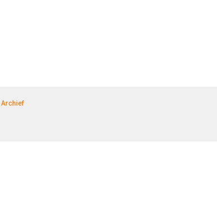
Archief
 EN RECREATIE
JACHTBOUW EN WATERSPO
r- en Bungalowbedrijven
Jachtbouw
nmarkt
Waterrecreatie
eatie
Handel
port
HISWA.nl
.nl