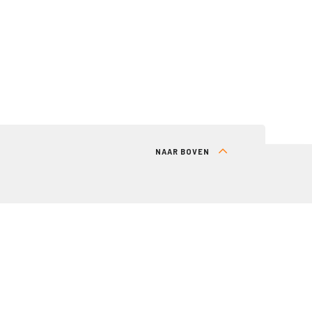
NAAR BOVEN
RT
DIRECT NAAR
Lid worden
Inloggen (alleen voor leden)
Abonneren nieuwsbrief (alleen voor leden)
Kennisbank
Over ons