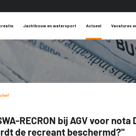
creatie
Jachtbouw en watersport
Actueel
Vacatures e
chief
SWA-RECRON bij AGV voor nota D
rdt de recreant beschermd?"