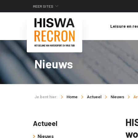
MEER SITES
Leisure en re
Nieuws
Je bent hier:
Home
Actueel
Nieuws
Ar
HI
Actueel
wo
Nieuws