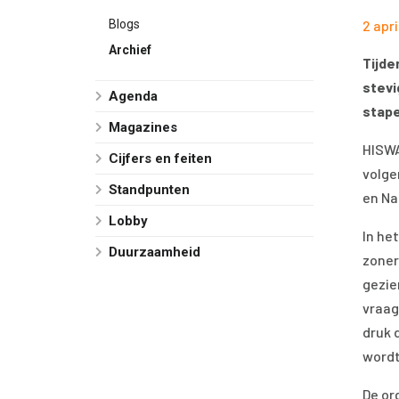
Blogs
2 apri
Archief
Tijde
stevi
Agenda
stape
Magazines
HISWA
Cijfers en feiten
volge
Standpunten
en Na
Lobby
In he
Duurzaamheid
zoner
gezie
vraag
druk 
wordt
De or