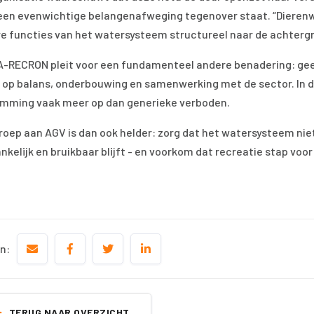
een evenwichtige belangenafweging tegenover staat. “Dierenwelz
e functies van het watersysteem structureel naar de achtergr
-RECRON pleit voor een fundamenteel andere benadering: ge
 op balans, onderbouwing en samenwerking met de sector. In 
mming vaak meer op dan generieke verboden.
roep aan AGV is dan ook helder: zorg dat het watersysteem nie
nkelijk en bruikbaar blijft - en voorkom dat recreatie stap vo
n:
TERUG NAAR OVERZICHT