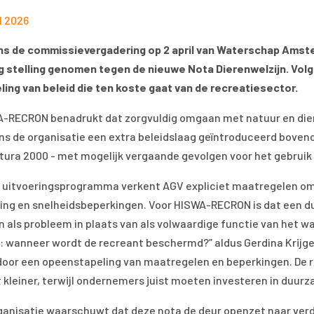
l 2026
ns de commissievergadering op 2 april van Waterschap Amst
g stelling genomen tegen de nieuwe Nota Dierenwelzijn. Vol
ling van beleid die ten koste gaat van de recreatiesector.
-RECRON benadrukt dat zorgvuldig omgaan met natuur en dier
ns de organisatie een extra beleidslaag geïntroduceerd boven
tura 2000 - met mogelijk vergaande gevolgen voor het gebruik 
t uitvoeringsprogramma verkent AGV expliciet maatregelen om 
ing en snelheidsbeperkingen. Voor HISWA-RECRON is dat een dui
n als probleem in plaats van als volwaardige functie van het wat
: wanneer wordt de recreant beschermd?” aldus Gerdina Krijge
door een opeenstapeling van maatregelen en beperkingen. De 
 kleiner, terwijl ondernemers juist moeten investeren in duurz
ganisatie waarschuwt dat deze nota de deur openzet naar verde