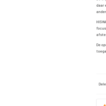
daar 
ander
HISWA
focus
afste
De op
toega
Dele