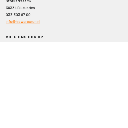
Storkstraat 24
3833 LB Leusden
033 303 97 00
info@hiswarecron.nl
VOLG ONS OOK OP
LEISURE EN RECREATIE
Kampeer- en Bungalowbedrijven
Groepenmarkt
Dagrecreatie
Buitensport
RECRON.nl
JACHTBOUW EN WATERSPORT