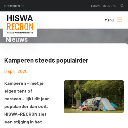
LOGIN
OVER ONS
MEER SITES
Menu
Nieuws
Kamperen steeds populairder
8 april 2026
Kamperen – met je
eigen tent of
caravan – lijkt dit jaar
populairder dan ooit.
HISWA-RECRON ziet
een stijging in het