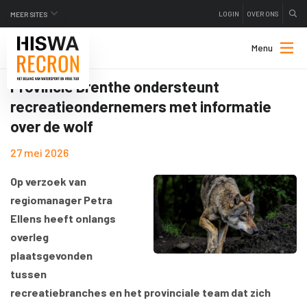
LOGIN
OVER ONS
MEER SITES
Menu
Provincie Drenthe ondersteunt
recreatieondernemers met informatie
over de wolf
27 mei 2026
Op verzoek van
regiomanager Petra
Ellens heeft onlangs
overleg
plaatsgevonden
tussen
recreatiebranches en het provinciale team dat zich