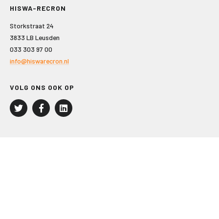
HISWA-RECRON
Storkstraat 24
3833 LB Leusden
033 303 97 00
info@hiswarecron.nl
VOLG ONS OOK OP
LEISURE EN RECREATIE
Kampeer- en Bungalowbedrijven
Groepenmarkt
Dagrecreatie
Buitensport
RECRON.nl