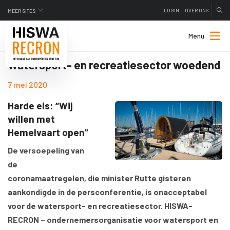
LOGIN
OVER ONS
MEER SITES
Menu
Watersport- en recreatiesector woedend
7 mei 2020
Harde eis: “Wij
willen met
Hemelvaart open”
De versoepeling van
de
coronamaatregelen, die minister Rutte gisteren
aankondigde in de persconferentie, is onacceptabel
voor de watersport- en recreatiesector. HISWA-
RECRON – ondernemersorganisatie voor watersport en