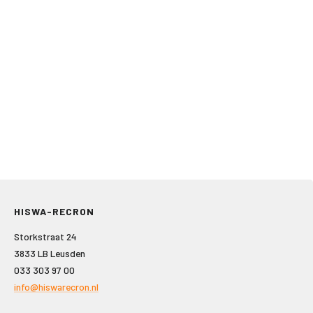
HISWA-RECRON
Storkstraat 24
3833 LB Leusden
033 303 97 00
info@hiswarecron.nl