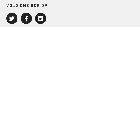
VOLG ONS OOK OP
LEISURE EN RECREATIE
Kampeer- en Bungalowbedrijven
Groepenmarkt
Dagrecreatie
Buitensport
RECRON.nl
JACHTBOUW EN WATERSPORT
Jachtbouw
Waterrecreatie
Handel
HISWA.nl