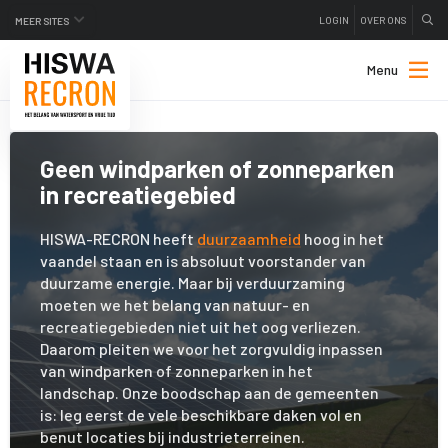
LOGIN
OVER ONS
MEER SITES
Menu
Geen windparken of zonneparken
in recreatiegebied
HISWA-RECRON heeft
duurzaamheid
hoog in het
vaandel staan en is absoluut voorstander van
duurzame energie. Maar bij verduurzaming
moeten we het belang van natuur- en
recreatiegebieden niet uit het oog verliezen.
Daarom pleiten we voor het zorgvuldig inpassen
van windparken of zonneparken in het
landschap. Onze boodschap aan de gemeenten
is: leg eerst de vele beschikbare daken vol en
benut locaties bij industrieterreinen.