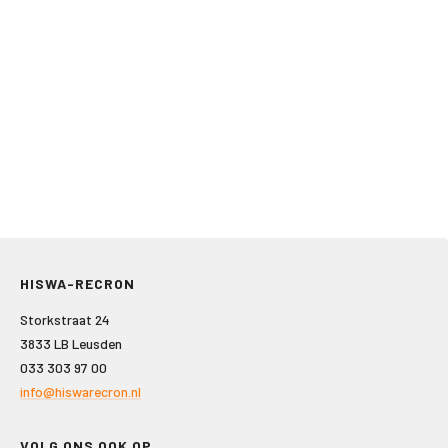
HISWA-RECRON
Storkstraat 24
3833 LB Leusden
033 303 97 00
info@hiswarecron.nl
VOLG ONS OOK OP