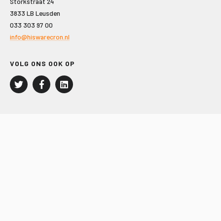
Storkstraat 24
3833 LB Leusden
033 303 97 00
info@hiswarecron.nl
VOLG ONS OOK OP
LEISURE EN RECREATIE
Kampeer- en Bungalowbedrijven
Groepenmarkt
Dagrecreatie
Buitensport
RECRON.nl
JACHTBOUW EN WATERSPORT