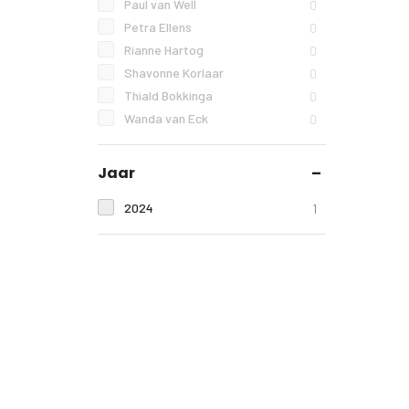
Paul van Well
0
Petra Ellens
0
Rianne Hartog
0
Shavonne Korlaar
0
Thiald Bokkinga
0
Wanda van Eck
0
Jaar
2024
1