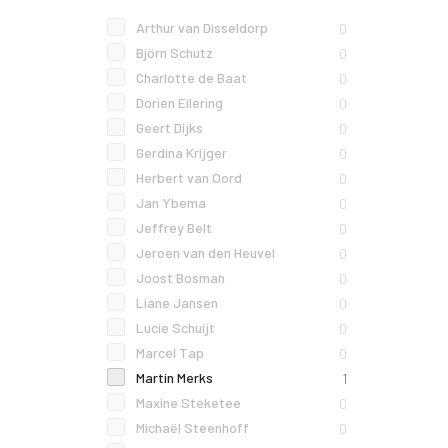
Arthur van Disseldorp
0
Björn Schutz
0
Charlotte de Baat
0
Dorien Eilering
0
Geert Dijks
0
Gerdina Krijger
0
Herbert van Oord
0
Jan Ybema
0
Jeffrey Belt
0
Jeroen van den Heuvel
0
Joost Bosman
0
Liane Jansen
0
Lucie Schuijt
0
Marcel Tap
0
Martin Merks
1
Maxine Steketee
0
Michaël Steenhoff
0