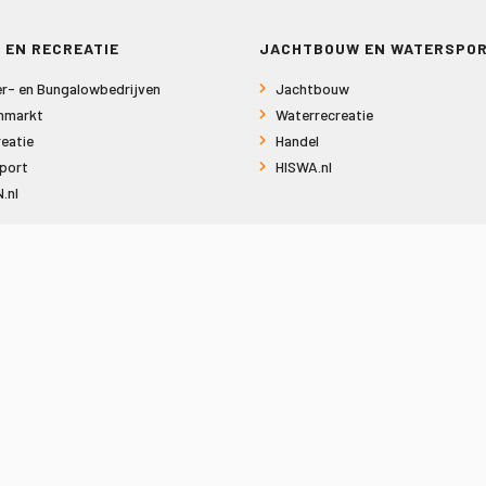
 EN RECREATIE
JACHTBOUW EN WATERSPO
r- en Bungalowbedrijven
Jachtbouw
nmarkt
Waterrecreatie
eatie
Handel
port
HISWA.nl
.nl