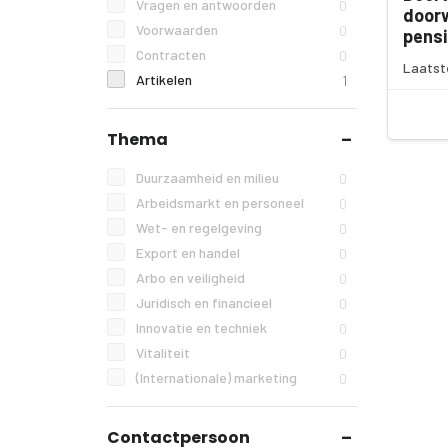
Vragen en antwoorden
0
doorw
Voorwaarden
0
pens
Contracten
0
Laatst
Artikelen
1
Thema
Duurzaamheid en milieu
0
Arbeidsmarkt en personeel
0
Wet- en regelgeving
0
Export en handel
0
Arbo en veiligheid
0
Juridisch en financieel
0
Innovatie en techniek
0
Vitaliteit
0
(Internationale) marketing
0
Contactpersoon