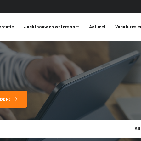
creatie
Jachtbouw en watersport
Actueel
Vacatures e
DEN)
Al