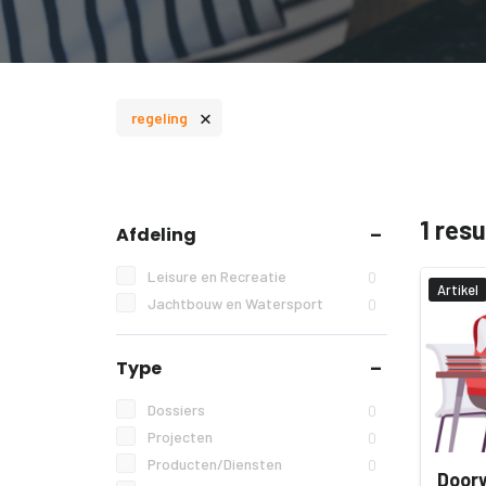
×
regeling
1 res
Afdeling
Leisure en Recreatie
0
Artikel
Jachtbouw en Watersport
0
Type
Dossiers
0
Projecten
0
Producten/Diensten
0
Doorw