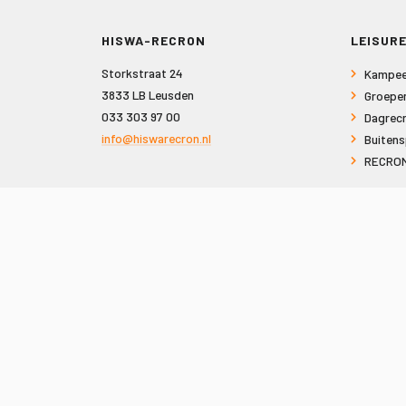
HISWA-RECRON
LEISURE
Storkstraat 24
Kampee
3833 LB Leusden
Groepe
033 303 97 00
Dagrecr
info@hiswarecron.nl
Buitens
RECRON
VOLG ONS OOK OP