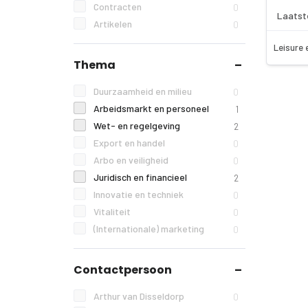
Contracten
0
Laatst
Artikelen
0
Leisure 
Thema
Duurzaamheid en milieu
0
Arbeidsmarkt en personeel
1
Wet- en regelgeving
2
Export en handel
0
Arbo en veiligheid
0
Juridisch en financieel
2
Innovatie en techniek
0
Vitaliteit
0
(Internationale) marketing
0
Contactpersoon
Arthur van Disseldorp
0