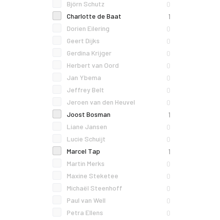
Björn Schutz
0
Charlotte de Baat
1
Dorien Eilering
0
Geert Dijks
0
Gerdina Krijger
0
Herbert van Oord
0
Jan Ybema
0
Jeffrey Belt
0
Jeroen van den Heuvel
0
Joost Bosman
1
Liane Jansen
0
Lucie Schuijt
0
Marcel Tap
1
Martin Merks
0
Maxine Steketee
0
Michaël Steenhoff
0
Paul van Well
0
Petra Ellens
0