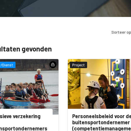
Sorteer op
ultaten gevonden
/Dienst
Project
sieve verzekering
Personeelsbeleid voor d
buitensportondernemer
ensportondernemers
(competentiemanageme