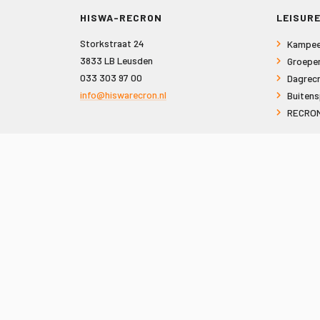
HISWA-RECRON
LEISURE
Storkstraat 24
Kampee
3833 LB Leusden
Groepe
033 303 97 00
Dagrecr
info@hiswarecron.nl
Buitens
RECRON
VOLG ONS OOK OP
© 2026