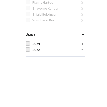
Rianne Hartog
0
Shavonne Korlaar
0
Thiald Bokkinga
0
Wanda van Eck
0
Jaar
2024
1
2022
2