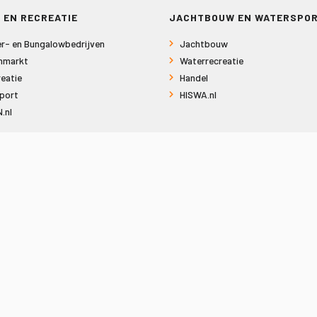
 EN RECREATIE
JACHTBOUW EN WATERSPO
r- en Bungalowbedrijven
Jachtbouw
nmarkt
Waterrecreatie
eatie
Handel
port
HISWA.nl
.nl