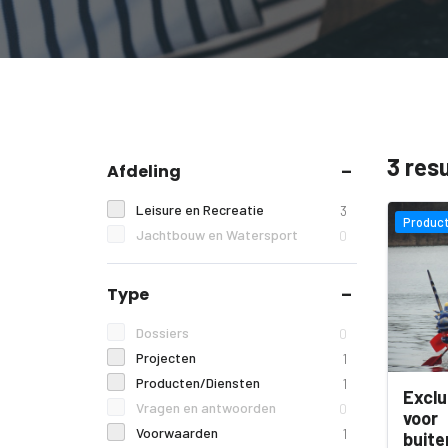
3 res
Afdeling
Leisure en Recreatie
3
Product
Jachtbouw en Watersport
0
Type
Dossiers
0
Projecten
1
Producten/Diensten
1
Exclu
Vragen en antwoorden
0
voor
Voorwaarden
1
buit