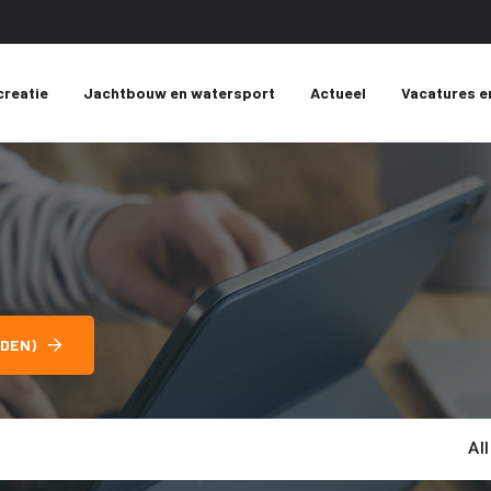
creatie
Jachtbouw en watersport
Actueel
Vacatures e
DEN)
Al