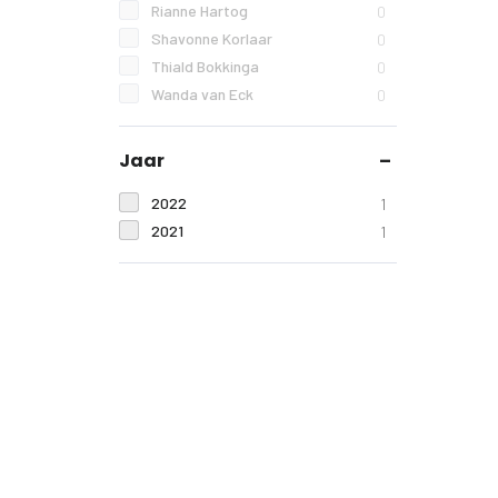
Rianne Hartog
0
Shavonne Korlaar
0
Thiald Bokkinga
0
Wanda van Eck
0
Jaar
2022
1
2021
1