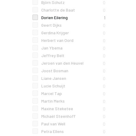
Björn Schutz
0
Charlotte de Baat
0
Dorien Eilering
1
Geert Dijks
0
Gerdina Krijger
0
Herbert van Oord
0
Jan Ybema
0
Jeffrey Belt
0
Jeroen van den Heuvel
0
Joost Bosman
0
Liane Jansen
0
Lucie Schuijt
0
Marcel Tap
0
Martin Merks
0
Maxine Steketee
0
Michaël Steenhoff
0
Paul van Well
0
Petra Ellens
0