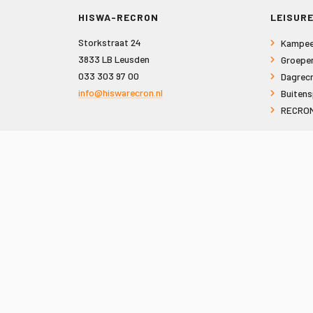
HISWA-RECRON
LEISURE
Storkstraat 24
Kampee
3833 LB Leusden
Groepe
033 303 97 00
Dagrecr
info@hiswarecron.nl
Buitens
RECRON
VOLG ONS OOK OP
© 2026