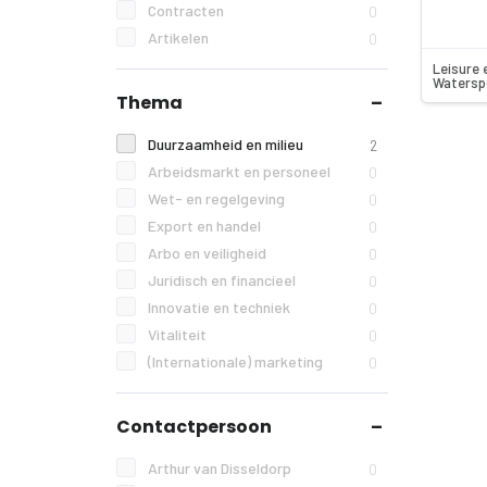
Contracten
0
Artikelen
0
Leisure 
Watersp
Thema
Duurzaamheid en milieu
2
Arbeidsmarkt en personeel
0
Wet- en regelgeving
0
Export en handel
0
Arbo en veiligheid
0
Juridisch en financieel
0
Innovatie en techniek
0
Vitaliteit
0
(Internationale) marketing
0
Contactpersoon
Arthur van Disseldorp
0