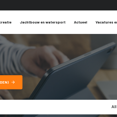
creatie
Jachtbouw en watersport
Actueel
Vacatures e
DEN)
Al