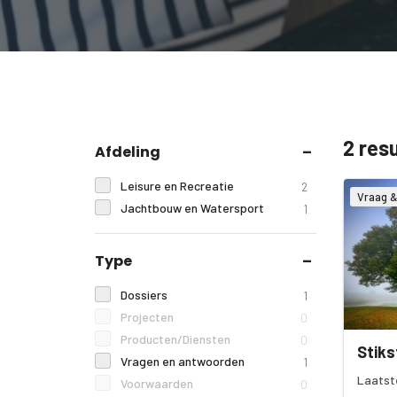
2 res
Afdeling
Leisure en Recreatie
2
Vraag 
Jachtbouw en Watersport
1
Type
Dossiers
1
Projecten
0
Producten/Diensten
0
Stiks
Vragen en antwoorden
1
Laatst
Voorwaarden
0