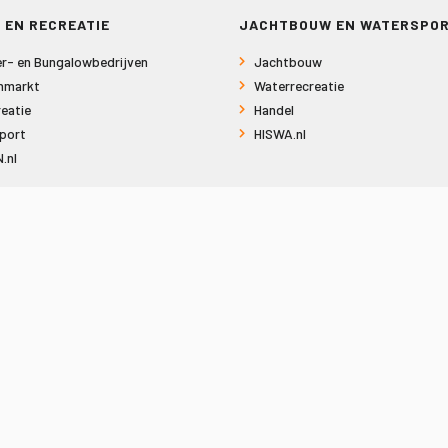
 EN RECREATIE
JACHTBOUW EN WATERSPO
r- en Bungalowbedrijven
Jachtbouw
nmarkt
Waterrecreatie
eatie
Handel
port
HISWA.nl
.nl